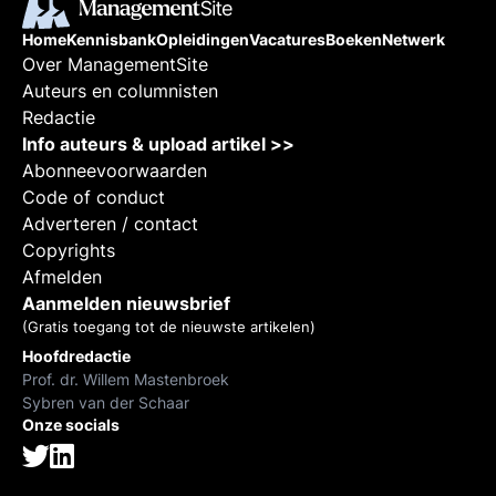
Home
Kennisbank
Opleidingen
Vacatures
Boeken
Netwerk
Over ManagementSite
Auteurs en columnisten
Redactie
Info auteurs & upload artikel >>
Abonneevoorwaarden
Code of conduct
Adverteren / contact
Copyrights
Afmelden
Aanmelden nieuwsbrief
(Gratis toegang tot de nieuwste artikelen)
Hoofdredactie
Prof. dr. Willem Mastenbroek
Sybren van der Schaar
Onze socials