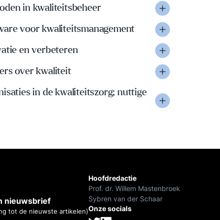
oden in kwaliteitsbeheer
ware voor kwaliteitsmanagement
vatie en verbeteren
rs over kwaliteit
isaties in de kwaliteitszorg; nuttige
Hoofdredactie
Prof. dr. Willem Mastenbroek
Sybren van der Schaar
 nieuwsbrief
Onze socials
ng tot de nieuwste artikelen)