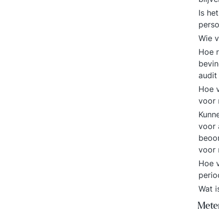
Is he
perso
Wie v
Hoe r
bevin
audi
Hoe v
voor 
Kunne
voor 
beoor
voor
Hoe v
perio
Wat i
Meten