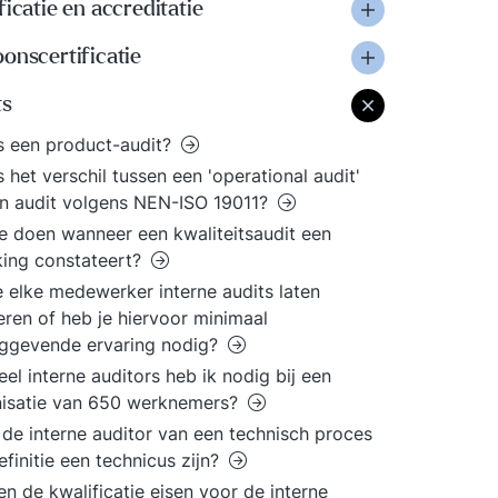
ficatie en accreditatie
onscertificatie
ts
s een product-audit?
s het verschil tussen een 'operational audit'
n audit volgens NEN-ISO 19011?
e doen wanneer een kwaliteitsaudit een
king constateert?
e elke medewerker interne audits laten
eren of heb je hiervoor minimaal
nggevende ervaring nodig?
el interne auditors heb ik nodig bij een
nisatie van 650 werknemers?
de interne auditor van een technisch proces
efinitie een technicus zijn?
n de kwalificatie eisen voor de interne