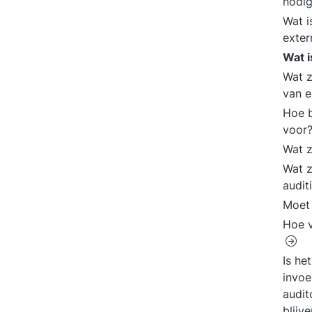
nodi
Wat i
exter
Wat 
Wat z
van e
Hoe b
voor
Wat z
Wat z
audit
Moet 
Hoe v
Is he
invoe
audit
blijv