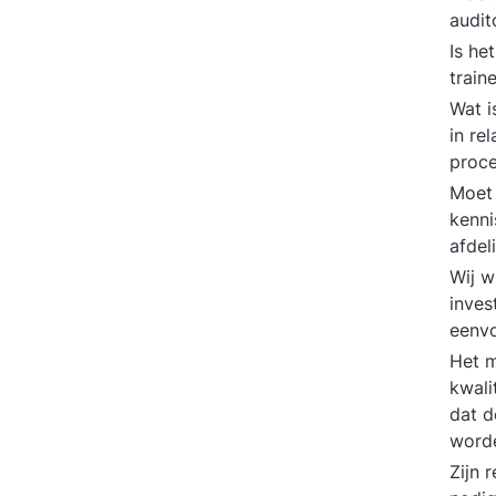
audi
Is he
train
Wat i
in re
proc
Moet 
kenni
afdel
Wij wi
inves
eenv
Het m
kwali
dat d
worde
Zijn 