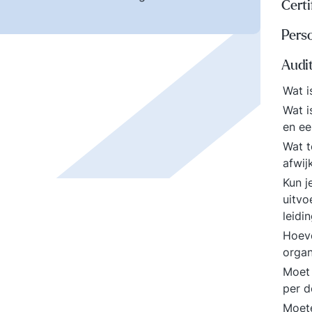
Certi
Perso
Audi
Wat i
Wat i
en ee
Wat t
afwij
Kun j
uitvo
leidi
Hoeve
orga
Moet 
per d
Moete