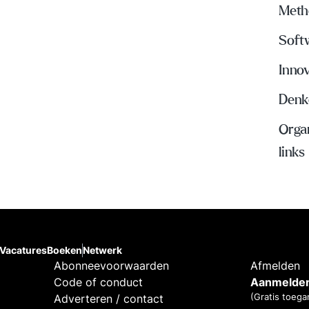
Meth
Soft
Inno
Denke
Organ
links
Vacatures
Boeken
Netwerk
Abonneevoorwaarden
Afmelden
Code of conduct
Aanmelden
(Gratis toega
Adverteren / contact