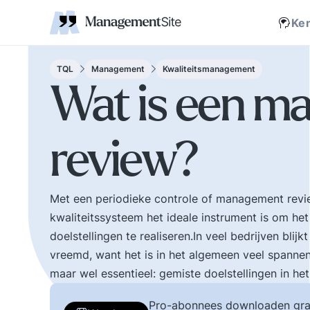
Coaching
Interne 
Financieel management
IT en Business
verantwoordelijkheid
businessmodel.
kleine letters ervoor en er is contact. Zijn webs
jonge leiding geven
Managem
Corporate communicatie
Ethiek, integriteit, moreel kompas
Kritische
Scholing
Non-prof
Disruptie
Kennism
samenwe
Ke
en bestuurlijke wijsheid.
Zelforganisatie 'klein
Ook de belangrijke
binnen groot'. De
bestuurlijke valkuilen
transitie naar een
TQL
Management
Kwaliteitsmanagement
zoals: verhuftering,
zelfsturende
Wat is een m
bestuurlijke drukte,
organisatie. Distributi
organisatierot en het
van zeggenschap en
spel om poen en
verantwoordelijkheid
review?
prestige. Tips en
naar het laagste nive
ideeen voor goed
in een organisatie wa
bestuur.
een vakkundig besluit
genomen kan worden
Met een periodieke controle of management revi
kwaliteitssysteem het ideale instrument is om het
doelstellingen te realiseren.In veel bedrijven blij
vreemd, want het is in het algemeen veel spannen
maar wel essentieel: gemiste doelstellingen in het
Pro-abonnees downloaden gra