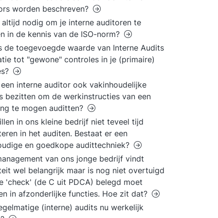
tors worden beschreven?
t altijd nodig om je interne auditoren te
en in de kennis van de ISO-norm?
s de toegevoegde waarde van Interne Audits
latie tot "gewone" controles in je (primaire)
es?
een interne auditor ook vakinhoudelijke
s bezitten om de werkinstructies van een
ing te mogen auditten?
llen in ons kleine bedrijf niet teveel tijd
teren in het auditen. Bestaat er een
oudige en goedkope audittechniek?
anagement van ons jonge bedrijf vindt
teit wel belangrijk maar is nog niet overtuigd
e 'check' (de C uit PDCA) belegd moet
n in afzonderlijke functies. Hoe zit dat?
regelmatige (interne) audits nu werkelijk