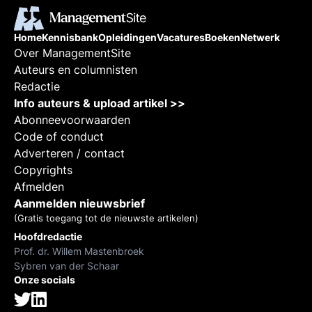
Home
Kennisbank
Opleidingen
Vacatures
Boeken
Netwerk
Over ManagementSite
Auteurs en columnisten
Redactie
Info auteurs & upload artikel >>
Abonneevoorwaarden
Code of conduct
Adverteren / contact
Copyrights
Afmelden
Aanmelden nieuwsbrief
(Gratis toegang tot de nieuwste artikelen)
Hoofdredactie
Prof. dr. Willem Mastenbroek
Sybren van der Schaar
Onze socials