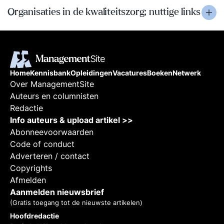
Organisaties in de kwaliteitszorg; nuttige links
Home
Kennisbank
Opleidingen
Vacatures
Boeken
Netwerk
Over ManagementSite
Auteurs en columnisten
Redactie
Info auteurs & upload artikel >>
Abonneevoorwaarden
Code of conduct
Adverteren / contact
Copyrights
Afmelden
Aanmelden nieuwsbrief
(Gratis toegang tot de nieuwste artikelen)
Hoofdredactie