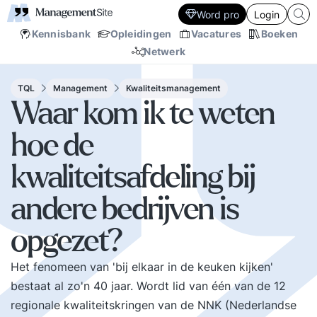
Word pro
Login
Kennisbank
Opleidingen
Vacatures
Boeken
Netwerk
TQL
Management
Kwaliteitsmanagement
Waar kom ik te weten
hoe de
kwaliteitsafdeling bij
andere bedrijven is
opgezet?
Het fenomeen van 'bij elkaar in de keuken kijken'
bestaat al zo'n 40 jaar. Wordt lid van één van de 12
regionale kwaliteitskringen van de
NNK
(Nederlandse