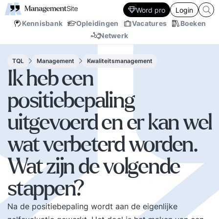
Word pro
Login
Kennisbank
Opleidingen
Vacatures
Boeken
Netwerk
TQL
Management
Kwaliteitsmanagement
Ik heb een
positiebepaling
uitgevoerd en er kan wel
wat verbeterd worden.
Wat zijn de volgende
stappen?
Na de positiebepaling wordt aan de eigenlijke