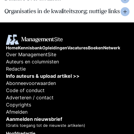
Organisaties in de kwaliteitszorg; nuttige links
Home
Kennisbank
Opleidingen
Vacatures
Boeken
Netwerk
Over ManagementSite
Auteurs en columnisten
Redactie
Info auteurs & upload artikel >>
Abonneevoorwaarden
Code of conduct
Adverteren / contact
Copyrights
Afmelden
Aanmelden nieuwsbrief
(Gratis toegang tot de nieuwste artikelen)
Hoofdredactie