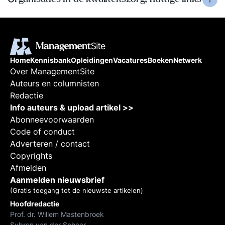
Home
Kennisbank
Opleidingen
Vacatures
Boeken
Netwerk
Over ManagementSite
Auteurs en columnisten
Redactie
Info auteurs & upload artikel >>
Abonneevoorwaarden
Code of conduct
Adverteren / contact
Copyrights
Afmelden
Aanmelden nieuwsbrief
(Gratis toegang tot de nieuwste artikelen)
Hoofdredactie
Prof. dr. Willem Mastenbroek
Sybren van der Schaar