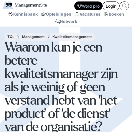
Word pro
Login
Kennisbank
Opleidingen
Vacatures
Boeken
Netwerk
TQL
Management
Kwaliteitsmanagement
Waarom kun je een
betere
kwaliteitsmanager zijn
als je weinig of geen
verstand hebt van 'het
product' of 'de dienst'
van de organisatie?