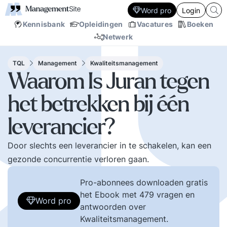
Word pro
Login
Kennisbank
Opleidingen
Vacatures
Boeken
Netwerk
TQL
Management
Kwaliteitsmanagement
Waarom Is Juran tegen
het betrekken bij één
leverancier?
Door slechts een leverancier in te schakelen, kan een
gezonde concurrentie verloren gaan.
Pro-abonnees downloaden gratis
het Ebook met 479 vragen en
Word pro
antwoorden over
Kwaliteitsmanagement.