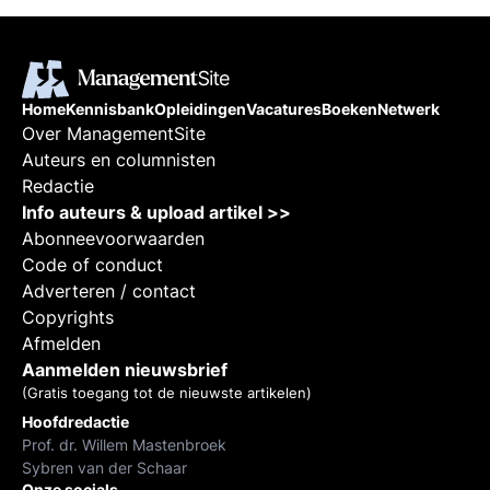
Home
Kennisbank
Opleidingen
Vacatures
Boeken
Netwerk
Over ManagementSite
Auteurs en columnisten
Redactie
Info auteurs & upload artikel >>
Abonneevoorwaarden
Code of conduct
Adverteren / contact
Copyrights
Afmelden
Aanmelden nieuwsbrief
(Gratis toegang tot de nieuwste artikelen)
Hoofdredactie
Prof. dr. Willem Mastenbroek
Sybren van der Schaar
Onze socials