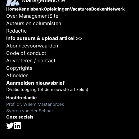
Home
Kennisbank
Opleidingen
Vacatures
Boeken
Netwerk
Over ManagementSite
Auteurs en columnisten
Redactie
Info auteurs & upload artikel >>
Abonneevoorwaarden
Code of conduct
Adverteren / contact
Copyrights
Afmelden
Aanmelden nieuwsbrief
(Gratis toegang tot de nieuwste artikelen)
Hoofdredactie
Prof. dr. Willem Mastenbroek
Sybren van der Schaar
Onze socials