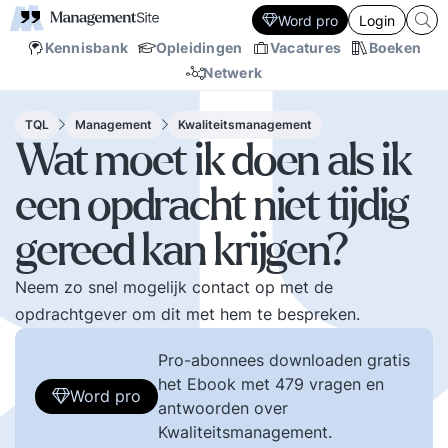
Word pro
Login
Kennisbank
Opleidingen
Vacatures
Boeken
Netwerk
TQL
Management
Kwaliteitsmanagement
Wat moet ik doen als ik
een opdracht niet tijdig
gereed kan krijgen?
Neem zo snel mogelijk contact op met de
opdrachtgever om dit met hem te bespreken.
Pro-abonnees downloaden gratis
het Ebook met 479 vragen en
Word pro
antwoorden over
Kwaliteitsmanagement.