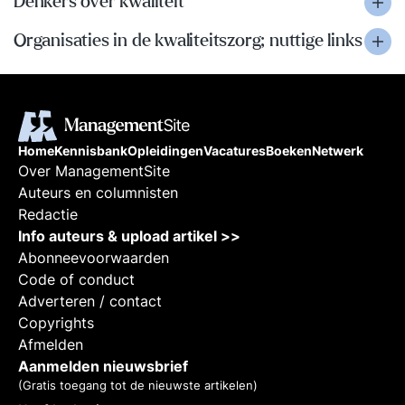
Denkers over kwaliteit
Organisaties in de kwaliteitszorg; nuttige links
Home
Kennisbank
Opleidingen
Vacatures
Boeken
Netwerk
Over ManagementSite
Auteurs en columnisten
Redactie
Info auteurs & upload artikel >>
Abonneevoorwaarden
Code of conduct
Adverteren / contact
Copyrights
Afmelden
Aanmelden nieuwsbrief
(Gratis toegang tot de nieuwste artikelen)