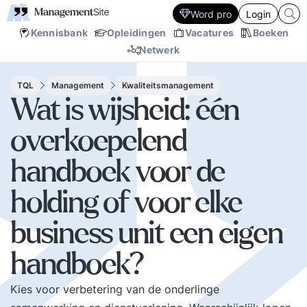
Word pro
Login
Kennisbank
Opleidingen
Vacatures
Boeken
Netwerk
TQL
Management
Kwaliteitsmanagement
Wat is wijsheid: één
overkoepelend
handboek voor de
holding of voor elke
business unit een eigen
handboek?
Kies voor verbetering van de onderlinge