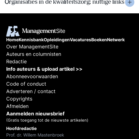
Organisaties in de kwaliteitszorg; nuttige links
Home
Kennisbank
Opleidingen
Vacatures
Boeken
Netwerk
Over ManagementSite
Auteurs en columnisten
Redactie
Info auteurs & upload artikel >>
Abonneevoorwaarden
Code of conduct
Adverteren / contact
Copyrights
Afmelden
Aanmelden nieuwsbrief
(Gratis toegang tot de nieuwste artikelen)
Hoofdredactie
Prof. dr. Willem Mastenbroek