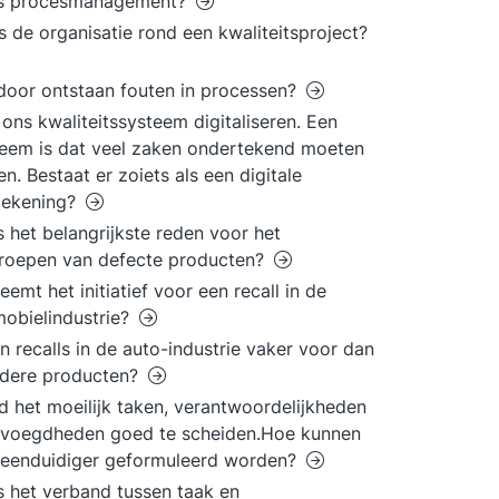
is procesmanagement?
s de organisatie rond een kwaliteitsproject?
oor ontstaan fouten in processen?
l ons kwaliteitssysteem digitaliseren. Een
eem is dat veel zaken ondertekend moeten
n. Bestaat er zoiets als een digitale
tekening?
s het belangrijkste reden voor het
roepen van defecte producten?
eemt het initiatief voor een recall in de
obielindustrie?
 recalls in de auto-industrie vaker voor dan
ndere producten?
nd het moeilijk taken, verantwoordelijkheden
evoegdheden goed te scheiden.Hoe kunnen
 eenduidiger geformuleerd worden?
s het verband tussen taak en