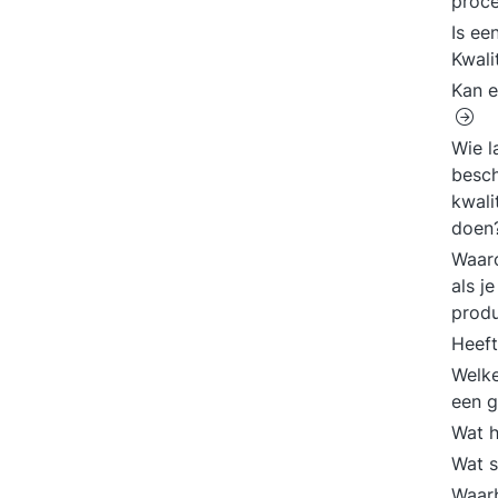
proc
Is ee
Kwali
Kan e
Wie l
besch
kwali
doen
Waaro
als j
produ
Heeft
Welke
een g
Wat h
Wat s
Waarb