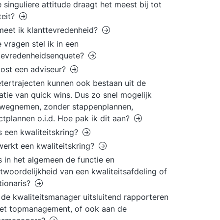
 singuliere attitude draagt het meest bij tot
teit?
eet ik klanttevredenheid?
 vragen stel ik in een
tevredenheidsenquete?
ost een adviseur?
tertrajecten kunnen ook bestaan uit de
satie van quick wins. Dus zo snel mogelijk
' wegnemen, zonder stappenplannen,
ctplannen o.i.d. Hoe pak ik dit aan?
s een kwaliteitskring?
erkt een kwaliteitskring?
s in het algemeen de functie en
twoordelijkheid van een kwaliteitsafdeling of
tionaris?
de kwaliteitsmanager uitsluitend rapporteren
et topmanagement, of ook aan de