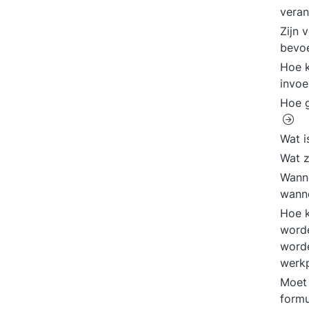
veran
Zijn 
bevo
Hoe k
invoe
Hoe g
Wat i
Wat z
Wanne
wanne
Hoe k
worde
worde
werkp
Moet 
formu