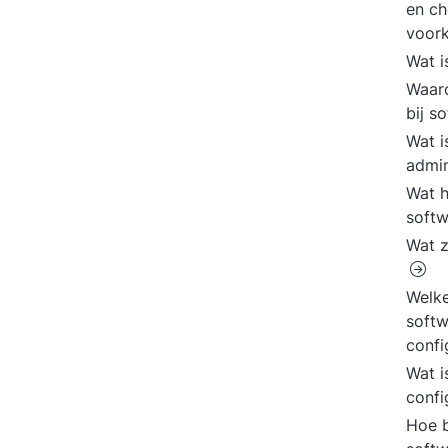
en ch
voor
Wat i
Waaro
bij s
Wat i
admin
Wat h
softw
Wat z
Welke
softw
conf
Wat i
confi
Hoe b