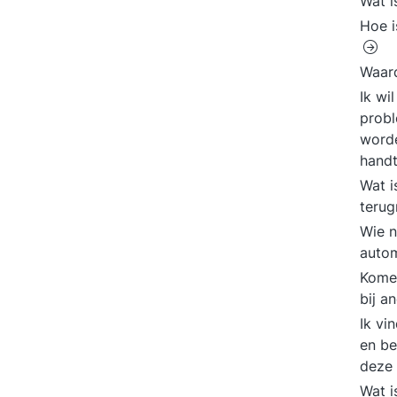
Wat 
Hoe i
Waard
Ik wi
probl
worde
hand
Wat i
terug
Wie n
autom
Komen
bij a
Ik vi
en b
deze
Wat i