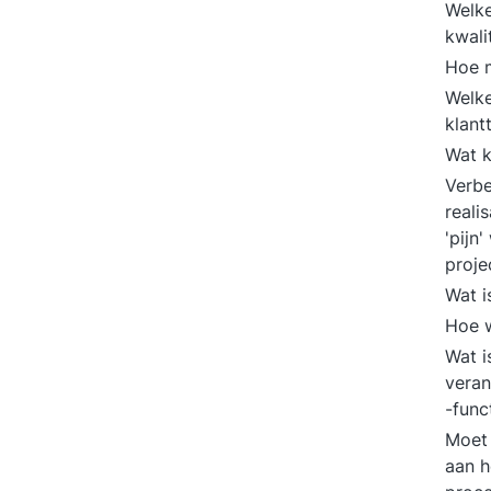
Welke
kwali
Hoe m
Welke
klant
Wat k
Verbe
reali
'pijn
proje
Wat i
Hoe w
Wat i
veran
-func
Moet 
aan h