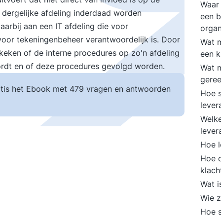
Waar 
n dergelijke afdeling inderdaad worden
een b
arbij aan een IT afdeling die voor
organ
voor tekeningenbeheer verantwoordelijk is. Door
Wat m
keken of de interne procedures op zo'n afdeling
een k
ordt en of deze procedures gevolgd worden.
Wat m
geree
tis het Ebook met 479 vragen en antwoorden
Hoe s
lever
Welke
lever
Hoe l
Hoe o
klach
Wat i
Wie z
Hoe s