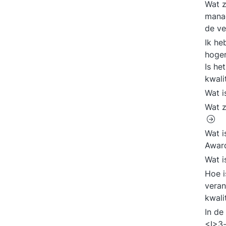
Wat z
mana
de ve
Ik he
hoger
Is he
kwali
Wat i
Wat z
Wat i
Awar
Wat 
Hoe i
veran
kwali
In de
<I>3-