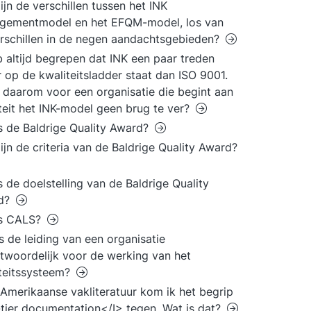
ijn de verschillen tussen het INK
gementmodel en het EFQM-model, los van
rschillen in de negen aandachtsgebieden?
b altijd begrepen dat INK een paar treden
 op de kwaliteitsladder staat dan ISO 9001.
t daarom voor een organisatie die begint aan
teit het INK-model geen brug te ver?
s de Baldrige Quality Award?
ijn de criteria van de Baldrige Quality Award?
s de doelstelling van de Baldrige Quality
d?
is CALS?
s de leiding van een organisatie
twoordelijk voor de werking van het
teitssysteem?
 Amerikaanse vakliteratuur kom ik het begrip
tier documentation</I> tegen. Wat is dat?