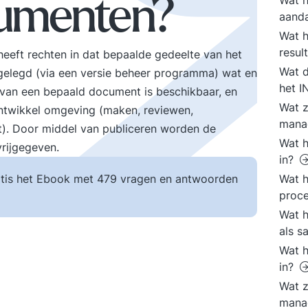
Wat h
cumenten?
aanda
Wat 
resul
heeft rechten in dat bepaalde gedeelte van het
Wat d
gelegd (via een versie beheer programma) wat en
het 
e van een bepaald document is beschikbaar, en
Wat z
 ontwikkel omgeving (maken, reviewen,
mana
t). Door middel van publiceren worden de
Wat h
rijgegeven.
in?
tis het Ebook met 479 vragen en antwoorden
Wat h
proce
Wat h
als s
Wat h
in?
Wat z
mana