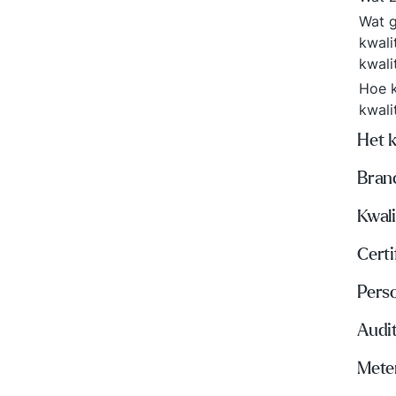
Wat g
kwali
kwali
Hoe k
kwali
Het 
Bran
Kwali
Certi
Perso
Audi
Meten