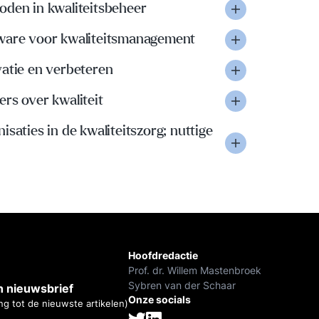
oden in kwaliteitsbeheer
ware voor kwaliteitsmanagement
vatie en verbeteren
rs over kwaliteit
isaties in de kwaliteitszorg; nuttige
Hoofdredactie
Prof. dr. Willem Mastenbroek
Sybren van der Schaar
 nieuwsbrief
Onze socials
ng tot de nieuwste artikelen)