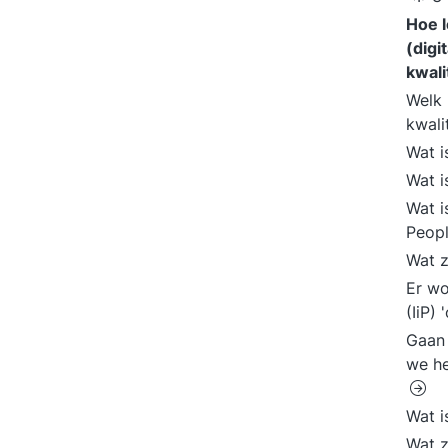
Hoe l
(digi
kwal
Welk 
kwal
Wat i
Wat i
Wat i
Peop
Wat z
Er wo
(IiP)
Gaan 
we he
Wat i
Wat z