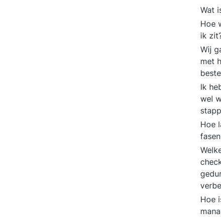
Wat i
Hoe w
ik zi
Wij g
met h
best
Ik he
wel w
stap
Hoe l
fasen
Welke
check
gedur
verbe
Hoe i
mana