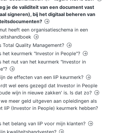
eg je de validiteit van een document vast
taal signeren), bij het digitaal beheren van
iteitsdocumenten?
nut heeft een organisatieschema in een
iteitshandboek
s Total Quality Management?
s het keurmerk "Investor in People"?
s het nut van het keurmerk "Investor in
le"?
ijn de effecten van een IiP keurmerk?
rdt wel eens gezegd dat Investor in People
 'oude wijn in nieuwe zakken' is. Is dat zo?
we meer geld uitgeven aan opleidingen als
t IiP (Investor in People) keurmerk hebben?
s het belang van IiP voor mijn klanten?
ijn kwaliteitshandvesten?