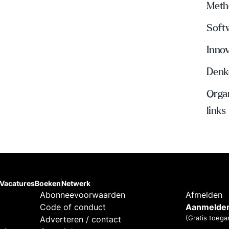
Meth
Soft
Inno
Denke
Organ
links
Vacatures
Boeken
Netwerk
Abonneevoorwaarden
Afmelden
Code of conduct
Aanmelden
(Gratis toega
Adverteren / contact