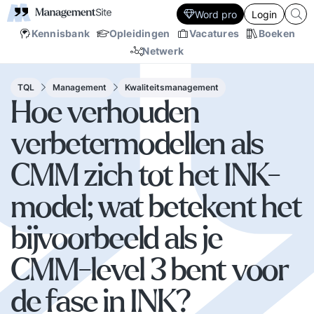
Word pro
Login
Kennisbank
Opleidingen
Vacatures
Boeken
Netwerk
TQL
Management
Kwaliteitsmanagement
Hoe verhouden
verbetermodellen als
CMM zich tot het INK-
model; wat betekent het
bijvoorbeeld als je
CMM-level 3 bent voor
de fase in INK?