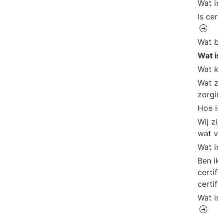
Wat 
Is ce
Wat 
Wat i
Wat k
Wat z
zorgi
Hoe i
Wij z
wat 
Wat 
Ben i
certi
certi
Wat 