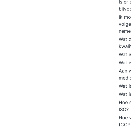
Is er
bijvo
Ik mo
volge
neme
Wat z
kwali
Wat i
Wat 
Aan w
medic
Wat 
Wat i
Hoe s
ISO?
Hoe w
(CCP