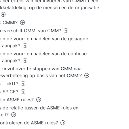
s het effect van het invoeren van CMM in een
kkelafdeling, op de mensen en de organisatie
is CMMI?
in verschilt CMMI van CMM?
ijn de voor- en nadelen van de gelaagde
 aanpak?
ijn de voor- en nadelen van de continue
 aanpak?
t zinvol over te stappen van CMM naar
sverbetering op basis van het CMMI?
s TickIT?
is SPICE?
ijn ASME rules?
s de relatie tussen de ASME rules en
teit?
ontroleren de ASME rules?