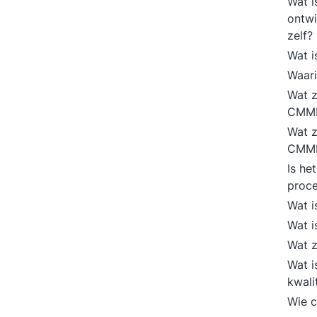
Wat i
ontwi
zelf?
Wat 
Waar
Wat z
CMMI
Wat z
CMMI
Is he
proce
Wat i
Wat 
Wat z
Wat i
kwali
Wie c