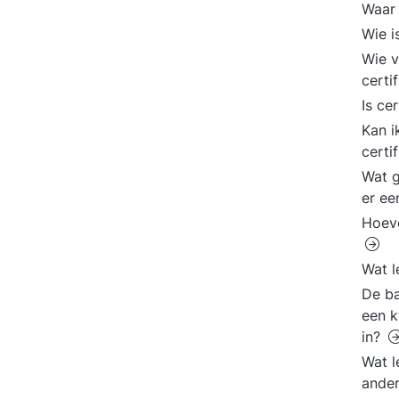
Waar 
Wie i
Wie v
certi
Is ce
Kan i
certi
Wat g
er ee
Hoeve
Wat l
De ba
een k
in?
Wat l
ander