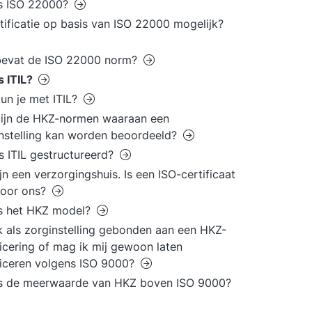
is ISO 22000?
rtificatie op basis van ISO 22000 mogelijk?
bevat de ISO 22000 norm?
s ITIL?
un je met ITIL?
ijn de HKZ-normen waaraan een
nstelling kan worden beoordeeld?
s ITIL gestructureerd?
ijn een verzorgingshuis. Is een ISO-certificaat
voor ons?
is het HKZ model?
k als zorginstelling gebonden aan een HKZ-
ficering of mag ik mij gewoon laten
ficeren volgens ISO 9000?
is de meerwaarde van HKZ boven ISO 9000?