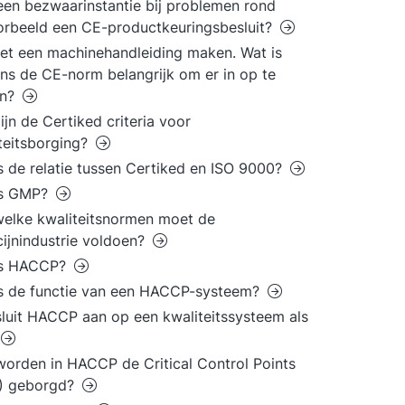
 een bezwaarinstantie bij problemen rond
orbeeld een CE-productkeuringsbesluit?
et een machinehandleiding maken. Wat is
ns de CE-norm belangrijk om er in op te
n?
ijn de Certiked criteria voor
teitsborging?
s de relatie tussen Certiked en ISO 9000?
is GMP?
elke kwaliteitsnormen moet de
ijnindustrie voldoen?
is HACCP?
s de functie van een HACCP-systeem?
luit HACCP aan op een kwaliteitssysteem als
orden in HACCP de Critical Control Points
) geborgd?