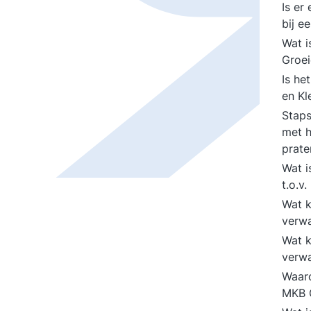
Is er
bij e
Wat 
Groei
Is he
en Kl
Staps
met h
prat
Wat i
t.o.v
Wat k
verw
Wat k
verw
Waaro
MKB G