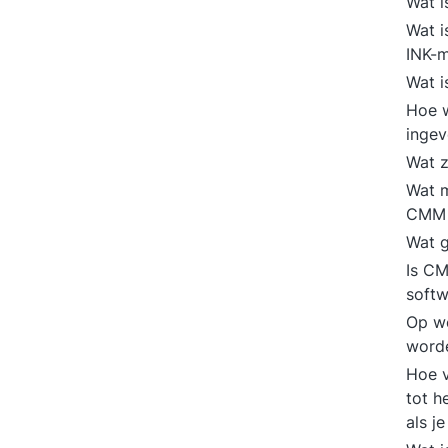
Wat i
Wat i
INK-
Wat 
Hoe w
inge
Wat z
Wat m
CMM 
Wat g
Is CM
soft
Op w
word
Hoe v
tot h
als j