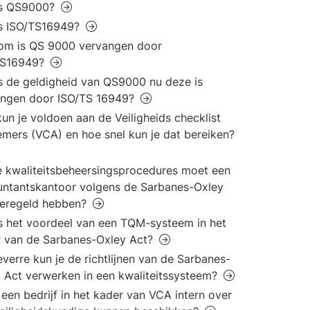
is QS9000?
is ISO/TS16949?
om is QS 9000 vervangen door
TS16949?
s de geldigheid van QS9000 nu deze is
angen door ISO/TS 16949?
un je voldoen aan de Veiligheids checklist
mers (VCA) en hoe snel kun je dat bereiken?
 kwaliteitsbeheersingsprocedures moet een
ntantskantoor volgens de Sarbanes-Oxley
geregeld hebben?
s het voordeel van een TQM-systeem in het
 van de Sarbanes-Oxley Act?
everre kun je de richtlijnen van de Sarbanes-
 Act verwerken in een kwaliteitssysteem?
een bedrijf in het kader van VCA intern over