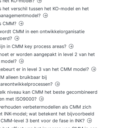
s het KO-model?
s het verschil tussen het KO-model en het
managementmodel?
is CMM?
ordt CMM in een ontwikkelorganisatie
voerd?
ijn in CMM key process areas?
oet er worden aangepakt in level 2 van het
model?
ebeurt er in level 3 van het CMM model?
M alleen bruikbaar bij
wareontwikkelprocessen?
elk niveau kan CMM het beste gecombineerd
en met ISO9000?
erhouden verbetermodellen als CMM zich
et INK-model; wat betekent het bijvoorbeeld
e CMM-level 3 bent voor de fase in INK?