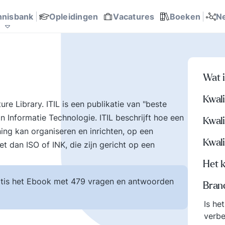
communicatie en
Probleemoplossing en
Overheid
teams
management
sport helpen.
p
ite? bertoverbeek.com
trendwatcher
almanak
ent modellen
Rijnlands Organiseren
 succesfactoren
 en werk
Ondernemingsplan, business
Talent ontwikkeling
it
anagement
rking
besluitvorming
145
185
168
0
0
0
618
0
151
0
nnisbank
Opleidingen
Vacatures
Boeken
N
onderwerpen, zoals
Organisatierot,
ef
Concurrentiekracht,
verhuftering en het spel
o
Corporate
om poen en prestige
p
communicatie, Digitale
zetten op het
k
e
transformatie,
verkeerde been. Hoe
v
Wat i
Leiderschap, Missie en
met al die
h
visie Tips, tools, en
tegenstrijdige krachten
a
Kwali
ure Library. ITIL is een publikatie van "beste
au
business cases voor
omgaan? Hier vindt u
u
 Informatie Technologie. ITIL beschrijft hoe een
ar
beter managen en
een uitgebreid arsenaal
u
Kwali
organiseren.
aan inzichten en
h
ing kan organiseren en inrichten, op een
Kwali
.
ervaringen over tal van
d
t dan ISO of INK, die zijn gericht op een
belangrijke
Het 
onderwerpen mbt mens
en werk.
tis het Ebook met 479 vragen en antwoorden
Bran
Is he
verb