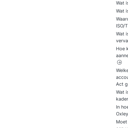
Wat 
Wat 
Waar
ISO/
Wat i
verv
Hoe k
aanne
Welke
accou
Act 
Wat i
kader
In ho
Oxley
Moet 