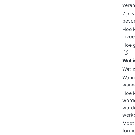
veran
Zijn 
bevo
Hoe k
invoe
Hoe g
Wat i
Wat z
Wanne
wanne
Hoe k
worde
worde
werkp
Moet 
formu