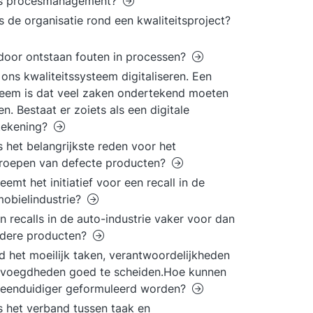
is procesmanagement?
s de organisatie rond een kwaliteitsproject?
oor ontstaan fouten in processen?
l ons kwaliteitssysteem digitaliseren. Een
eem is dat veel zaken ondertekend moeten
n. Bestaat er zoiets als een digitale
tekening?
s het belangrijkste reden voor het
roepen van defecte producten?
eemt het initiatief voor een recall in de
obielindustrie?
 recalls in de auto-industrie vaker voor dan
ndere producten?
nd het moeilijk taken, verantwoordelijkheden
evoegdheden goed te scheiden.Hoe kunnen
 eenduidiger geformuleerd worden?
s het verband tussen taak en