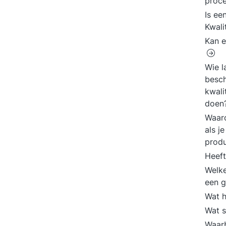
proc
Is ee
Kwali
Kan e
Wie l
besch
kwali
doen
Waaro
als j
produ
Heeft
Welke
een g
Wat h
Wat s
Waarb