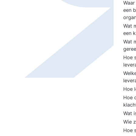
Waar 
een b
organ
Wat m
een k
Wat m
geree
Hoe s
lever
Welke
lever
Hoe l
Hoe o
klach
Wat i
Wie z
Hoe s