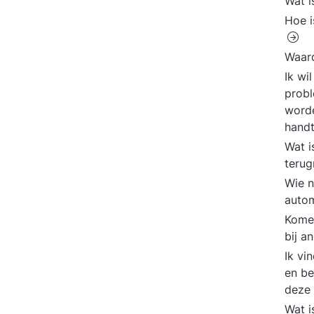
Wat 
Hoe i
Waard
Ik wi
probl
worde
hand
Wat i
terug
Wie n
autom
Komen
bij a
Ik vi
en b
deze
Wat i