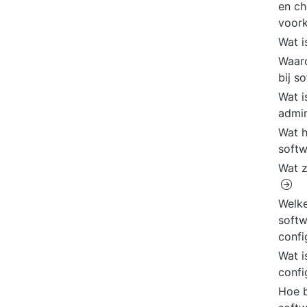
en ch
voor
Wat i
Waaro
bij s
Wat i
admin
Wat h
softw
Wat z
Welke
softw
conf
Wat i
confi
Hoe b