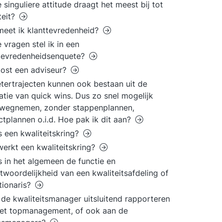
 singuliere attitude draagt het meest bij tot
teit?
eet ik klanttevredenheid?
 vragen stel ik in een
tevredenheidsenquete?
ost een adviseur?
tertrajecten kunnen ook bestaan uit de
satie van quick wins. Dus zo snel mogelijk
' wegnemen, zonder stappenplannen,
ctplannen o.i.d. Hoe pak ik dit aan?
s een kwaliteitskring?
erkt een kwaliteitskring?
s in het algemeen de functie en
twoordelijkheid van een kwaliteitsafdeling of
tionaris?
de kwaliteitsmanager uitsluitend rapporteren
et topmanagement, of ook aan de