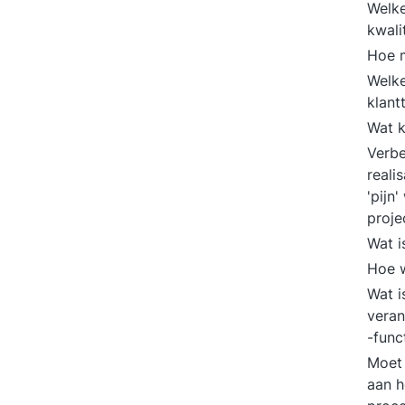
Welke
kwali
Hoe m
Welke
klant
Wat k
Verbe
reali
'pijn
proje
Wat i
Hoe w
Wat i
veran
-func
Moet 
aan h