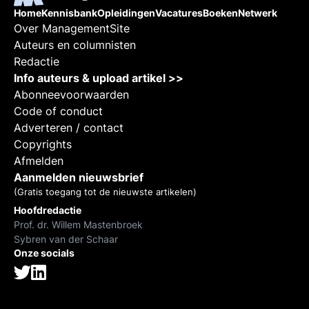
Home
Kennisbank
Opleidingen
Vacatures
Boeken
Netwerk
Over ManagementSite
Auteurs en columnisten
Redactie
Info auteurs & upload artikel >>
Abonneevoorwaarden
Code of conduct
Adverteren / contact
Copyrights
Afmelden
Aanmelden nieuwsbrief
(Gratis toegang tot de nieuwste artikelen)
Hoofdredactie
Prof. dr. Willem Mastenbroek
Sybren van der Schaar
Onze socials