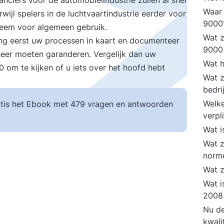
nciers voor de automobielindustrie zullen al snel
Waar 
ijl spelers in de luchtvaartindustrie eerder voor
900
teem voor algemeen gebruik.
Wat z
eng eerst uw processen in kaart en documenteer
9000
heer moeten garanderen. Vergelijk dan uw
Wat h
 om te kijken of u iets over het hoofd hebt
Wat z
bedri
Welke
tis het Ebook met 479 vragen en antwoorden
verpl
Wat i
Wat z
norm
Wat z
Wat i
2008 
Nu de
kwali