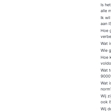
Is he
alle 
Ik wi
aan I
Hoe g
verbe
Wat i
Wie g
Hoe k
vold
Wat t
900
Wat i
norm
Wij z
ook 
Wij d