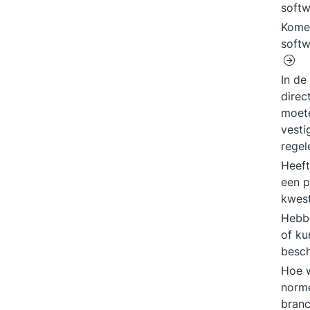
soft
Komen
softw
In de
direc
moete
vesti
rege
Heeft
een p
kwes
Hebbe
of ku
besch
Hoe w
norme
branc