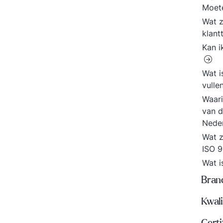
Moete
Wat z
klant
Kan i
Wat i
vulle
Waari
van d
Neder
Wat z
ISO 
Wat 
Bran
Kwali