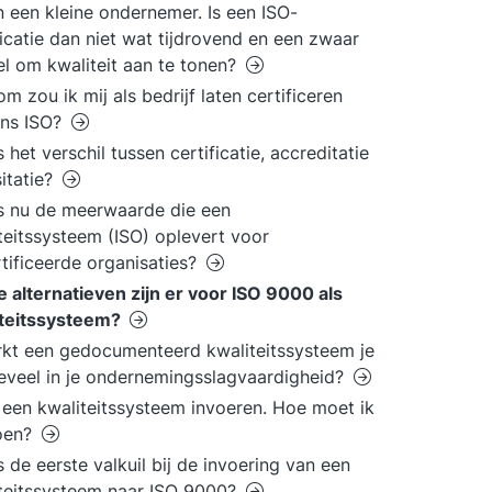
n een kleine ondernemer. Is een ISO-
ficatie dan niet wat tijdrovend en een zwaar
l om kwaliteit aan te tonen?
m zou ik mij als bedrijf laten certificeren
ens ISO?
s het verschil tussen certificatie, accreditatie
sitatie?
s nu de meerwaarde die een
teitssysteem (ISO) oplevert voor
tificeerde organisaties?
 alternatieven zijn er voor ISO 9000 als
iteitssysteem?
kt een gedocumenteerd kwaliteitssysteem je
teveel in je ondernemingsslagvaardigheid?
l een kwaliteitssysteem invoeren. Hoe moet ik
doen?
s de eerste valkuil bij de invoering van een
teitssysteem naar ISO 9000?