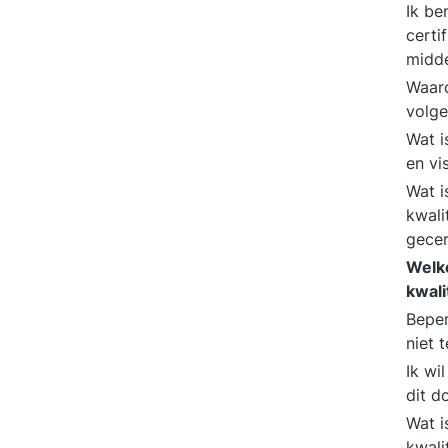
Ik be
certi
midde
Waaro
volg
Wat i
en vi
Wat i
kwali
gecer
Welke
kwal
Beper
niet 
Ik wi
dit 
Wat i
kwali