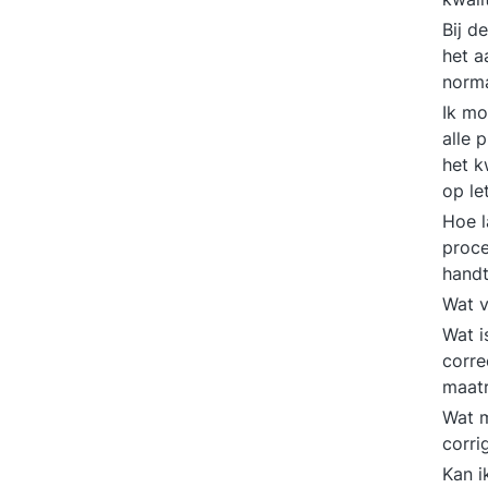
Bij d
het a
norm
Ik m
alle 
het k
op le
Hoe l
proce
hand
Wat 
Wat i
corre
maat
Wat m
corri
Kan i