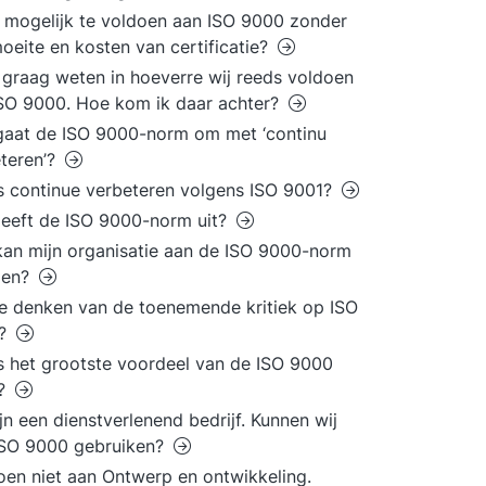
t mogelijk te voldoen aan ISO 9000 zonder
moeite en kosten van certificatie?
l graag weten in hoeverre wij reeds voldoen
SO 9000. Hoe kom ik daar achter?
aat de ISO 9000-norm om met ‘continu
teren’?
s continue verbeteren volgens ISO 9001?
eeft de ISO 9000-norm uit?
an mijn organisatie aan de ISO 9000-norm
oen?
e denken van de toenemende kritiek op ISO
0?
s het grootste voordeel van de ISO 9000
?
ijn een dienstverlenend bedrijf. Kunnen wij
ISO 9000 gebruiken?
oen niet aan Ontwerp en ontwikkeling.