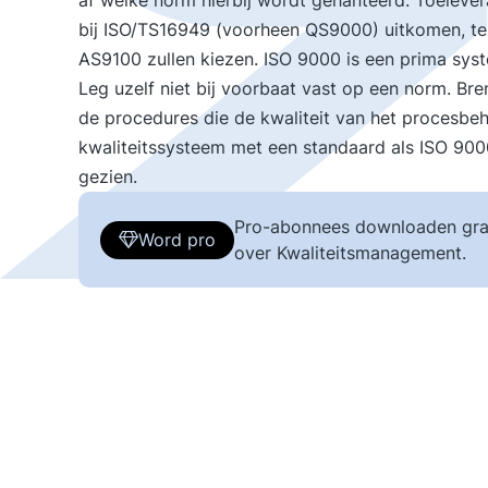
af welke norm hierbij wordt gehanteerd. Toelevera
bij ISO/TS16949 (voorheen QS9000) uitkomen, terw
AS9100 zullen kiezen. ISO 9000 is een prima sys
Leg uzelf niet bij voorbaat vast op een norm. Br
de procedures die de kwaliteit van het procesbe
kwaliteitssysteem met een standaard als ISO 9000
gezien.
Pro-abonnees downloaden gra
Word pro
over Kwaliteitsmanagement.