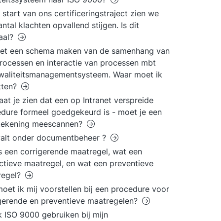
e start van ons certificeringstraject zien we
antal klachten opvallend stijgen. Is dit
aal?
oet een schema maken van de samenhang van
processen en interactie van processen mbt
waliteitsmanagementsysteem. Waar moet ik
tten?
aat je zien dat een op Intranet verspreide
dure formeel goedgekeurd is - moet je een
tekening meescannen?
valt onder documentbeheer ?
s een corrigerende maatregel, wat een
ctieve maatregel, en wat een preventieve
regel?
oet ik mij voorstellen bij een procedure voor
gerende en preventieve maatregelen?
k ISO 9000 gebruiken bij mijn