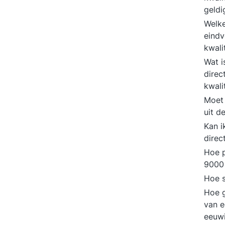
geldi
Welke
eindv
kwali
Wat i
direc
kwali
Moet 
uit d
Kan i
direc
Hoe p
9000
Hoe s
Hoe g
van e
eeuwi