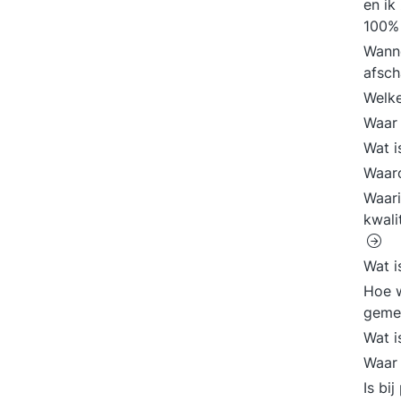
en ik
100%
Wanne
afsc
Welke
Waar
Wat i
Waaro
Waari
kwali
Wat i
Hoe w
geme
Wat 
Waar 
Is bi