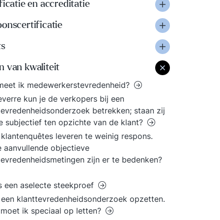
ficatie en accreditatie
onscertificatie
ts
 van kwaliteit
meet ik medewerkerstevredenheid?
everre kun je de verkopers bij een
tevredenheidsonderzoek betrekken; staan zij
te subjectief ten opzichte van de klant?
klantenquêtes leveren te weinig respons.
 aanvullende objectieve
tevredenheidsmetingen zijn er te bedenken?
s een aselecte steekproef
l een klanttevredenheidsonderzoek opzetten.
moet ik speciaal op letten?