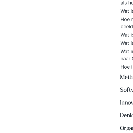
als h
Wat i
Hoe m
beeld
Wat i
Wat 
Wat m
naar 
Hoe i
Meth
Soft
Inno
Denke
Organ