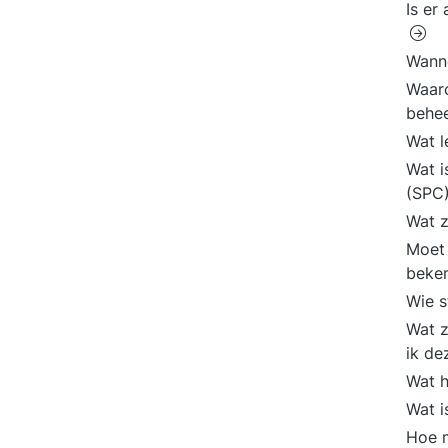
Is er
Wanne
Waaro
behe
Wat l
Wat i
(SPC
Wat z
Moet 
beke
Wie s
Wat z
ik d
Wat h
Wat i
Hoe m