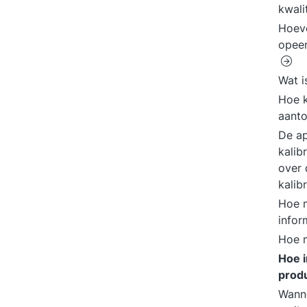
kwali
Hoeve
opeen
Wat i
Hoe k
aant
De ap
kalib
over 
kalib
Hoe m
info
Hoe m
Hoe i
produ
Wanne