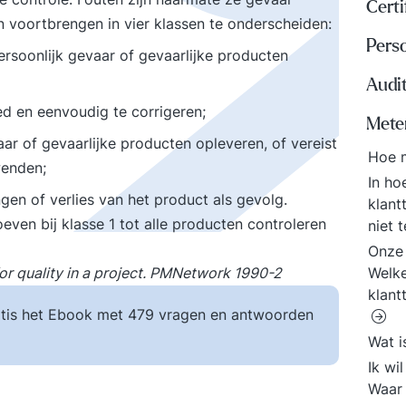
Certi
 voortbrengen in vier klassen te onderscheiden:
Perso
rsoonlijk gevaar of gevaarlijke producten
Audi
ed en eenvoudig te corrigeren;
Meten
aar of gevaarlijke producten opleveren, of vereist
Hoe 
wenden;
In ho
en of verlies van het product als gevolg.
klant
ven bij klasse 1 tot alle producten controleren
niet 
Onze 
for quality in a project. PMNetwork 1990-2
Welke
klant
tis het Ebook met 479 vragen en antwoorden
Wat i
Ik wi
Waar 