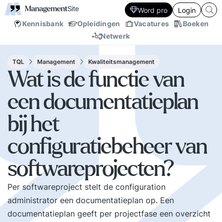
Word pro
Login
Kennisbank
Opleidingen
Vacatures
Boeken
Netwerk
TQL
Management
Kwaliteitsmanagement
Wat is de functie van
een documentatieplan
bij het
configuratiebeheer van
softwareprojecten?
Per softwareproject stelt de configuration
administrator een documentatieplan op. Een
documentatieplan geeft per projectfase een overzicht