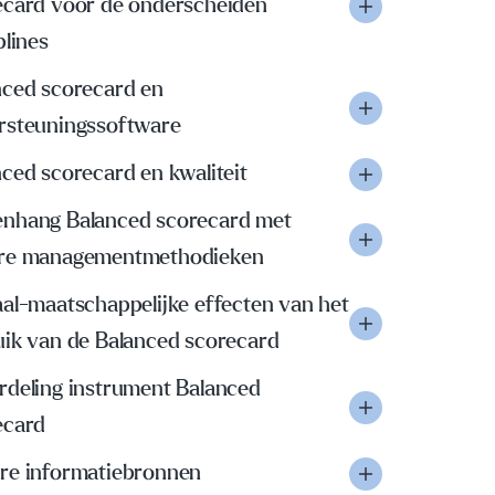
ecard voor de onderscheiden
plines
nced scorecard en
rsteuningssoftware
ced scorecard en kwaliteit
nhang Balanced scorecard met
re managementmethodieken
al-maatschappelijke effecten van het
uik van de Balanced scorecard
rdeling instrument Balanced
ecard
re informatiebronnen