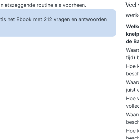
 nietszeggende routine als voorheen.
Veel
werk
tis het Ebook met 212 vragen en antwoorden
Welke
knelp
de B
Waaro
tijd)
Hoe k
besc
Waaro
juist
Hoe w
volle
Waaro
besc
Hoe k
besc