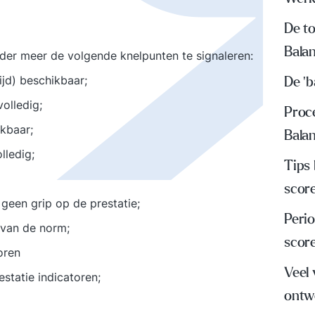
De t
Bala
der meer de volgende knelpunten te signaleren:
jd) beschikbaar;
De 'b
volledig;
Proc
kbaar;
Bala
lledig;
Tips
scor
 geen grip op de prestatie;
Peri
g van de norm;
scor
oren
Veel
statie indicatoren;
ontw