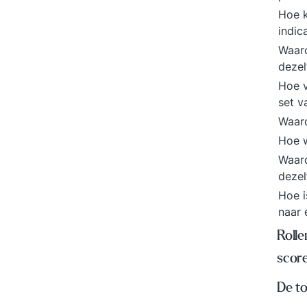
Hoe k
indic
Waaro
dezel
Hoe v
set v
Waar
Hoe 
Waaro
dezel
Hoe i
naar 
Rolle
scor
De t