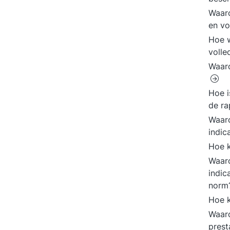
Waaro
en vo
Hoe w
volle
Waaro
Hoe i
de ra
Waaro
indic
Hoe k
Waaro
indic
norm
Hoe k
Waaro
prest