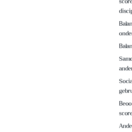
scor
disci
Bala
onde
Balan
Same
ande
Socia
gebr
Beoo
scor
Ande