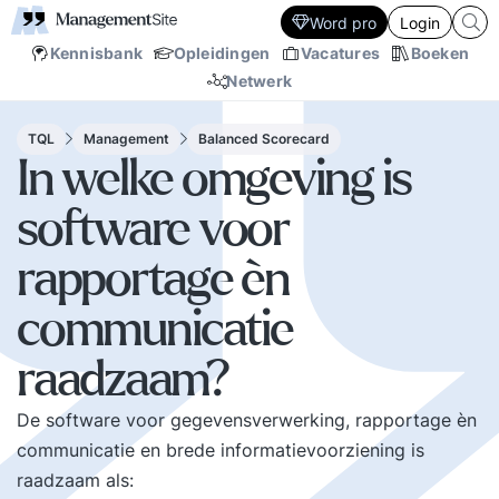
Word pro
Login
Kennisbank
Opleidingen
Vacatures
Boeken
Netwerk
TQL
Management
Balanced Scorecard
In welke omgeving is
software voor
rapportage èn
communicatie
raadzaam?
De software voor gegevensverwerking, rapportage èn
communicatie en brede informatievoorziening is
raadzaam als: