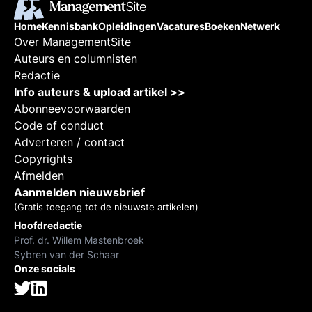
Home
Kennisbank
Opleidingen
Vacatures
Boeken
Netwerk
Over ManagementSite
Auteurs en columnisten
Redactie
Info auteurs & upload artikel >>
Abonneevoorwaarden
Code of conduct
Adverteren / contact
Copyrights
Afmelden
Aanmelden nieuwsbrief
(Gratis toegang tot de nieuwste artikelen)
Hoofdredactie
Prof. dr. Willem Mastenbroek
Sybren van der Schaar
Onze socials