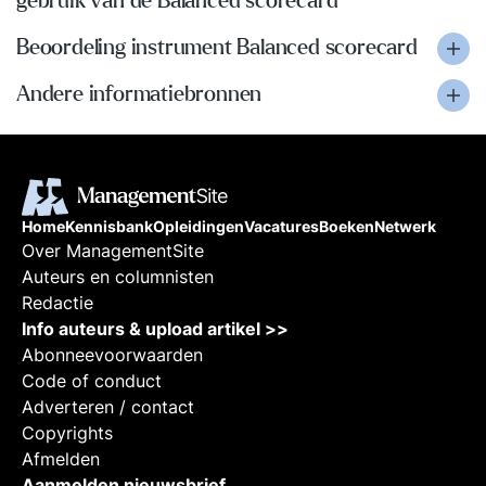
gebruik van de Balanced scorecard
Beoordeling instrument Balanced scorecard
Andere informatiebronnen
Home
Kennisbank
Opleidingen
Vacatures
Boeken
Netwerk
Over ManagementSite
Auteurs en columnisten
Redactie
Info auteurs & upload artikel >>
Abonneevoorwaarden
Code of conduct
Adverteren / contact
Copyrights
Afmelden
Aanmelden nieuwsbrief