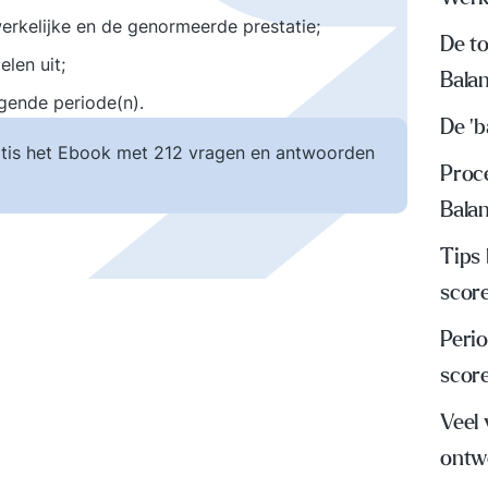
werkelijke en de genormeerde prestatie;
De t
len uit;
Bala
lgende periode(n).
De 'b
tis het Ebook met 212 vragen en antwoorden
Proc
Bala
Tips
scor
Peri
scor
Veel
ontw