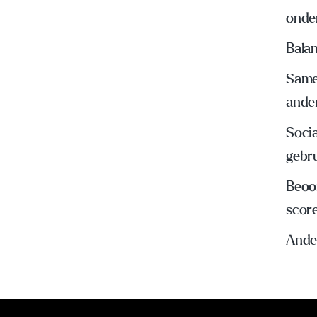
onde
Balan
Same
ande
Socia
gebr
Beoo
scor
Ande