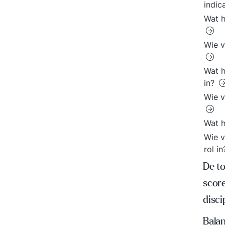
indic
Wat h
Wie v
Wat h
in?
Wie v
Wat h
Wie v
rol i
De t
scor
disci
Bala