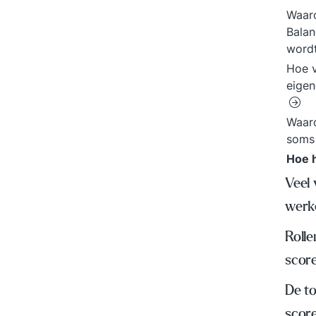
Waaro
Balan
word
Hoe 
eigen
Waar
soms
Hoe 
Veel
werk
Rolle
scor
De t
scor