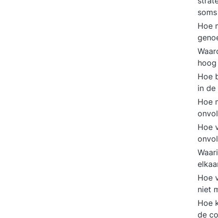
strat
soms
Hoe m
genoe
Waaro
hoog 
Hoe 
in de
Hoe 
onvol
Hoe 
onvol
Waari
elkaa
Hoe 
niet 
Hoe k
de co