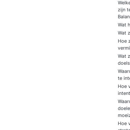
Welke
zijn 
Bala
Wat h
Wat z
Hoe z
verm
Wat z
doels
Waaro
te in
Hoe v
inten
Waaro
doele
moei
Hoe v