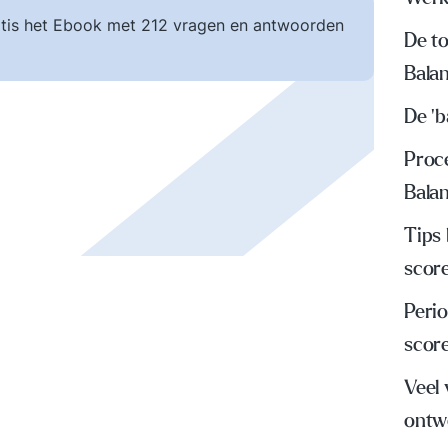
tis het Ebook met 212 vragen en antwoorden
De t
Bala
De 'b
Proc
Bala
Tips
scor
Peri
scor
Veel
ontw