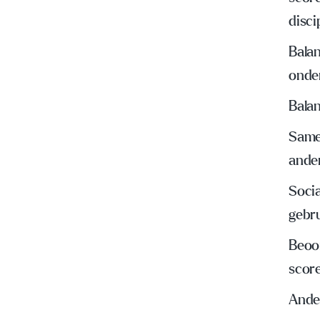
disci
Bala
onde
Balan
Same
ande
Socia
gebr
Beoo
scor
Ande