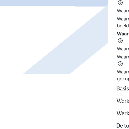
Waar
Waaro
beel
Waar
Waaro
Waaro
Waaro
geko
Basi
Werk
Werk
De t