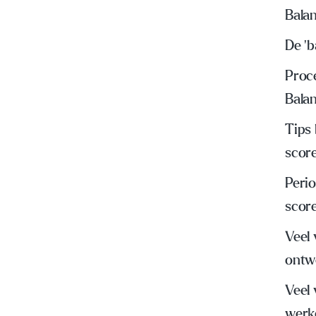
Bala
De 'b
Proc
Bala
Tips
scor
Peri
scor
Veel
ontw
Veel
werk