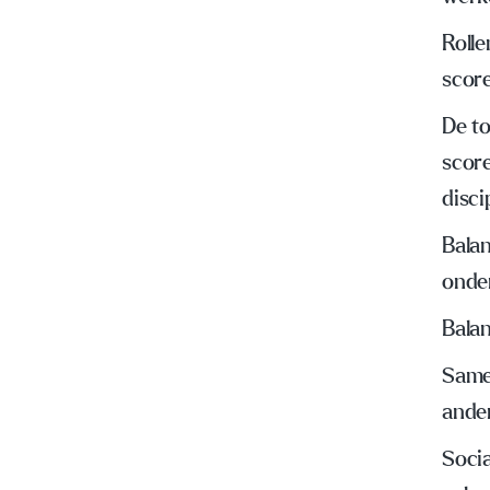
Rolle
scor
De t
scor
disci
Bala
onde
Balan
Same
ande
Socia