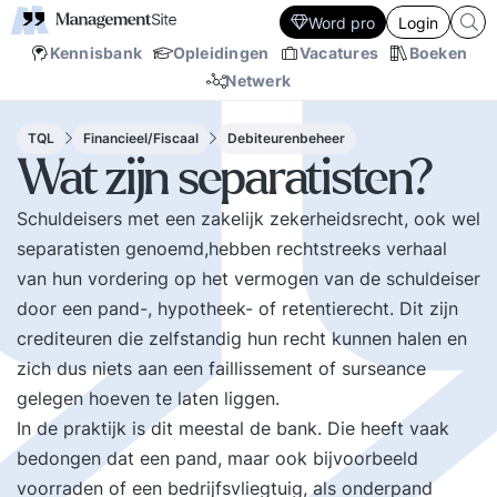
Word pro
Login
Kennisbank
Opleidingen
Vacatures
Boeken
Netwerk
TQL
Financieel/Fiscaal
Debiteurenbeheer
Wat zijn separatisten?
Schuldeisers met een zakelijk zekerheidsrecht, ook wel
separatisten genoemd,hebben rechtstreeks verhaal
van hun vordering op het vermogen van de schuldeiser
door een pand-, hypotheek- of retentierecht. Dit zijn
crediteuren die zelfstandig hun recht kunnen halen en
zich dus niets aan een faillissement of surseance
gelegen hoeven te laten liggen.
In de praktijk is dit meestal de bank. Die heeft vaak
bedongen dat een pand, maar ook bijvoorbeeld
voorraden of een bedrijfsvliegtuig, als onderpand