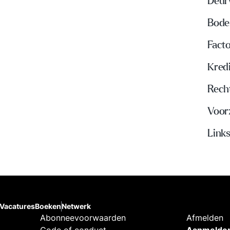
Deur
Bode
Fact
Kred
Rech
Voor
Links
Vacatures
Boeken
Netwerk
Abonneevoorwaarden
Afmelden