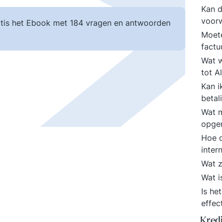
Kan d
voor
tis het Ebook met 184 vragen en antwoorden
Moete
factu
Wat w
tot 
Kan i
betal
Wat m
opge
Hoe o
inter
Wat z
Wat i
Is he
effec
Kred