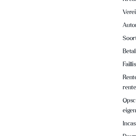
Verei
Auto
Soor
Beta
Faill
Rente
rent
Opsch
eige
Inca