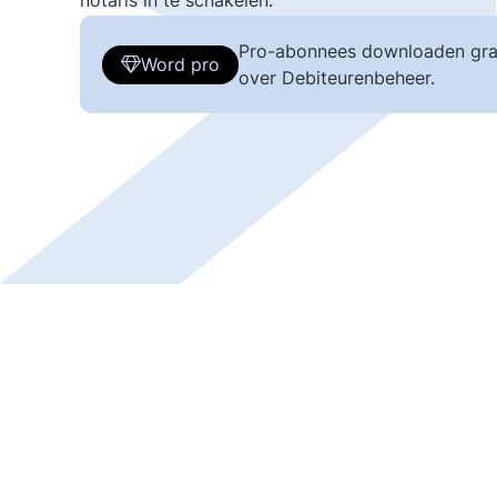
notaris in te schakelen.
Pro-abonnees downloaden gra
Word pro
over Debiteurenbeheer.