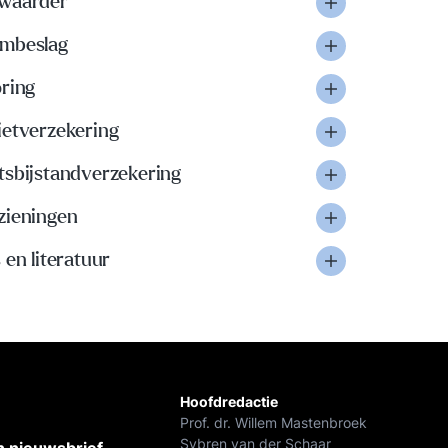
waarder
mbeslag
oring
ietverzekering
tsbijstandverzekering
zieningen
 en literatuur
Hoofdredactie
Prof. dr. Willem Mastenbroek
Sybren van der Schaar