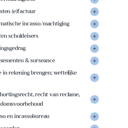
sten (e)factuur
matische incasso/machtiging
ten schuldeisers
lingsgedrag
issementen & surseance
 in rekening brengen; wettelijke
e
ortingsrecht, recht van reclame,
ndomsvoorbehoud
sso en incassobureau