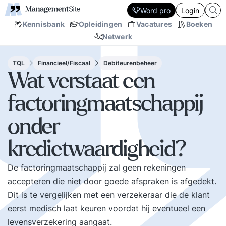
Word pro
Login
Kennisbank
Opleidingen
Vacatures
Boeken
Netwerk
TQL
Financieel/Fiscaal
Debiteurenbeheer
Wat verstaat een
factoringmaatschappij
onder
kredietwaardigheid?
De factoringmaatschappij zal geen rekeningen
accepteren die niet door goede afspraken is afgedekt.
Dit is te vergelijken met een verzekeraar die de klant
eerst medisch laat keuren voordat hij eventueel een
levensverzekering aangaat.