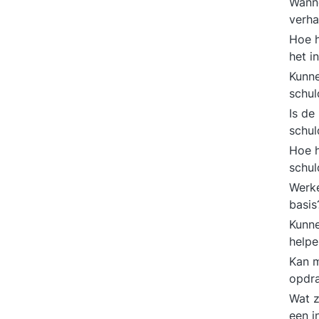
Wanne
verh
Hoe h
het i
Kunne
schul
Is de
schul
Hoe h
schul
Werke
basi
Kunne
help
Kan m
opdr
Wat z
een 