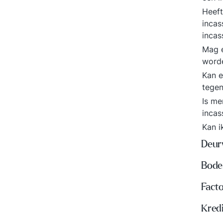
Heeft
inca
inca
Mag e
word
Kan e
tegen
Is me
incas
Kan i
Deur
Bode
Fact
Kred