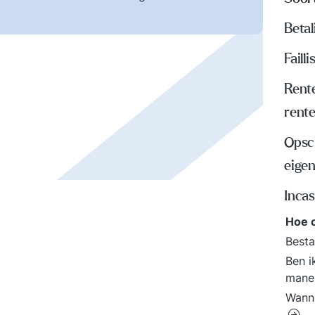
Beta
Faill
Rente
rent
Opsch
eige
Inca
Hoe 
Besta
Ben i
mane
Wanne