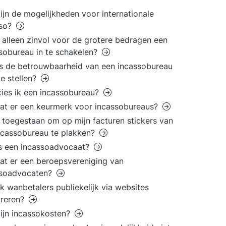
ijn de mogelijkheden voor internationale
sso?
t alleen zinvol voor de grotere bedragen een
sobureau in te schakelen?
s de betrouwbaarheid van een incassobureau
te stellen?
ies ik een incassobureau?
at er een keurmerk voor incassobureaus?
t toegestaan om op mijn facturen stickers van
ncassobureau te plakken?
s een incassoadvocaat?
at er een beroepsvereniging van
ssoadvocaten?
k wanbetalers publiekelijk via websites
treren?
ijn incassokosten?