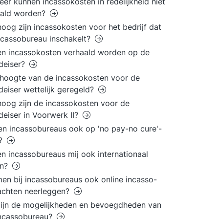
er kunnen incassokosten in redelijkheid niet
aald worden?
oog zijn incassokosten voor het bedrijf dat
ncassobureau inschakelt?
n incassokosten verhaald worden op de
deiser?
 hoogte van de incassokosten voor de
deiser wettelijk geregeld?
oog zijn de incassokosten voor de
deiser in Voorwerk II?
n incassobureaus ook op 'no pay-no cure'-
s?
n incassobureaus mij ook internationaal
en?
en bij incassobureaus ook online incasso-
achten neerleggen?
ijn de mogelijkheden en bevoegdheden van
incassobureau?