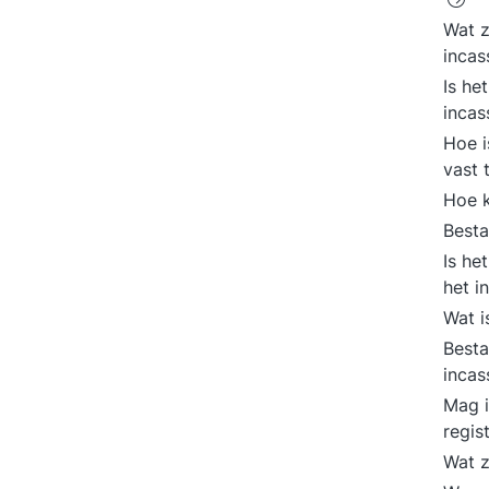
Wat z
inca
Is he
incas
Hoe i
vast 
Hoe k
Besta
Is he
het i
Wat i
Besta
inca
Mag i
regis
Wat z