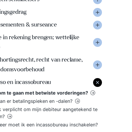
lingsgedrag
issementen & surseance
 in rekening brengen; wettelijke
e
ortingsrecht, recht van reclame,
ndomsvoorbehoud
sso en incassobureau
om te gaan met betwiste vorderingen?
an er betalingspieken en -dalen?
k verplicht om mijn debiteur aangetekend te
n?
er moet ik een incassobureau inschakelen?