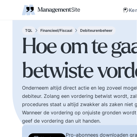
Coaching
Interne 
Financieel management
IT en Business
verantwoordelijkheid
businessmodel.
kleine letters ervoor en er is contact. Zijn webs
jonge leiding geven
Managem
Corporate communicatie
Ethiek, integriteit, moreel kompas
Kritische
Scholing
Non-prof
Disruptie
Kennism
samenwe
Ke
en bestuurlijke wijsheid.
Zelforganisatie 'klein
Ook de belangrijke
binnen groot'. De
bestuurlijke valkuilen
transitie naar een
TQL
Financieel/Fiscaal
Debiteurenbeheer
zoals: verhuftering,
zelfsturende
Hoe om te ga
bestuurlijke drukte,
organisatie. Distributi
organisatierot en het
van zeggenschap en
spel om poen en
verantwoordelijkheid
betwiste vord
prestige. Tips en
naar het laagste nive
ideeen voor goed
in een organisatie wa
bestuur.
een vakkundig besluit
genomen kan worden
Onderneem altijd direct actie en leg zoveel mogel
debiteur. Zolang een vordering betwist wordt, zal
procedures staat u altijd zwakker als zaken niet 
Wanneer de vordering op onjuiste gronden wordt 
geef de vordering dan uit handen.
Pro-abonnees downloaden gra