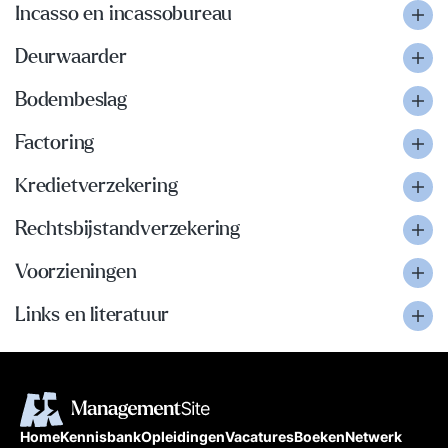
Incasso en incassobureau
Deurwaarder
Bodembeslag
Factoring
Kredietverzekering
Rechtsbijstandverzekering
Voorzieningen
Links en literatuur
Home
Kennisbank
Opleidingen
Vacatures
Boeken
Netwerk