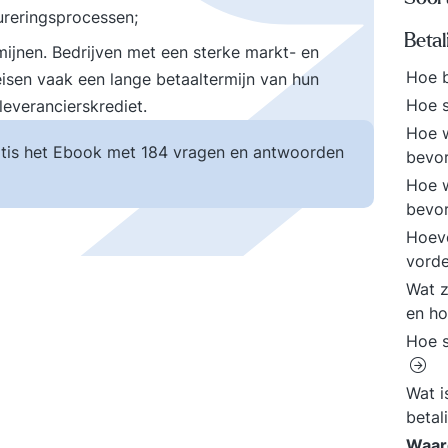
ureringsprocessen;
Beta
ijnen. Bedrijven met een sterke markt- en
Hoe 
eisen vaak een lange betaaltermijn van hun
Hoe s
everancierskrediet.
Hoe w
tis het Ebook met 184 vragen en antwoorden
bevo
Hoe w
bevo
Hoeve
vorde
Wat z
en h
Hoe s
Wat i
beta
Waar