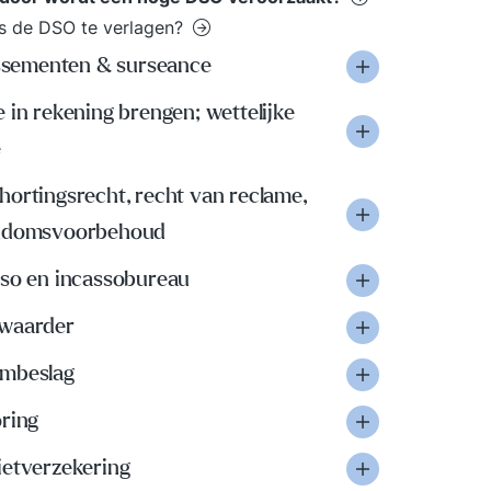
s de DSO te verlagen?
issementen & surseance
 in rekening brengen; wettelijke
e
ortingsrecht, recht van reclame,
ndomsvoorbehoud
sso en incassobureau
waarder
mbeslag
oring
ietverzekering