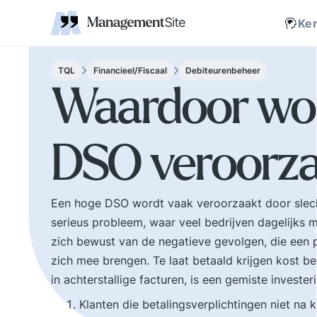
Coaching
Interne 
Financieel management
IT en Business
verantwoordelijkheid
businessmodel.
kleine letters ervoor en er is contact. Zijn webs
jonge leiding geven
Managem
Corporate communicatie
Ethiek, integriteit, moreel kompas
Kritische
Scholing
Non-prof
Disruptie
Kennism
samenwe
Ke
en bestuurlijke wijsheid.
Zelforganisatie 'klein
Ook de belangrijke
binnen groot'. De
bestuurlijke valkuilen
transitie naar een
TQL
Financieel/Fiscaal
Debiteurenbeheer
zoals: verhuftering,
zelfsturende
Waardoor wor
bestuurlijke drukte,
organisatie. Distributi
organisatierot en het
van zeggenschap en
spel om poen en
verantwoordelijkheid
DSO veroorza
prestige. Tips en
naar het laagste nive
ideeen voor goed
in een organisatie wa
bestuur.
een vakkundig besluit
genomen kan worden
Een hoge DSO wordt vaak veroorzaakt door slecht
serieus probleem, waar veel bedrijven dagelijks m
zich bewust van de negatieve gevolgen, die een 
zich mee brengen. Te laat betaald krijgen kost bed
in achterstallige facturen, is een gemiste invest
Klanten die betalingsverplichtingen niet na