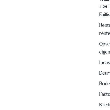
Hoe i
Faill
Rente
rent
Opsch
eige
Inca
Deur
Bode
Fact
Kred