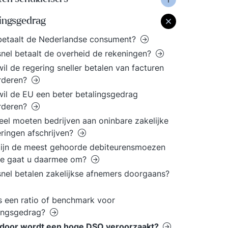
lingsgedrag
betaalt de Nederlandse consument?
nel betaalt de overheid de rekeningen?
il de regering sneller betalen van facturen
rderen?
il de EU een beter betalingsgedrag
rderen?
el moeten bedrijven aan oninbare zakelijke
ringen afschrijven?
ijn de meest gehoorde debiteurensmoezen
oe gaat u daarmee om?
nel betalen zakelijkse afnemers doorgaans?
s een ratio of benchmark voor
lingsgedrag?
door wordt een hoge DSO veroorzaakt?