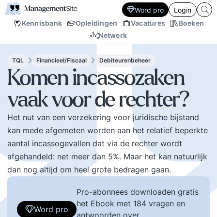
Word pro
Login
Kennisbank
Opleidingen
Vacatures
Boeken
Netwerk
TQL
Financieel/Fiscaal
Debiteurenbeheer
Komen incassozaken
vaak voor de rechter?
Het nut van een verzekering voor juridische bijstand
kan mede afgemeten worden aan het relatief beperkte
aantal incassogevallen dat via de rechter wordt
afgehandeld: net meer dan 5%. Maar het kan natuurlijk
dan nog altijd om heel grote bedragen gaan.
Pro-abonnees downloaden gratis
het Ebook met 184 vragen en
Word pro
antwoorden over