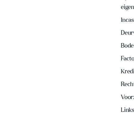
eige
Inca
Deur
Bode
Fact
Kred
Rech
Voor
Links