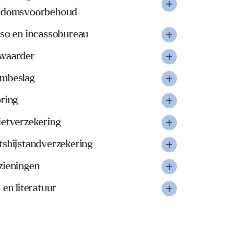
ndomsvoorbehoud
sso en incassobureau
waarder
mbeslag
oring
ietverzekering
tsbijstandverzekering
zieningen
 en literatuur