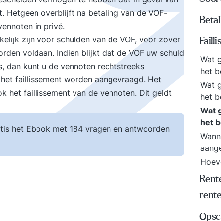
t. Hetgeen overblijft na betaling van de VOF-
Beta
vennoten in privé.
elijk zijn voor schulden van de VOF, voor zover
Faill
rden voldaan. Indien blijkt dat de VOF uw schuld
Wat g
s, dan kunt u de vennoten rechtstreeks
het b
 het faillissement worden aangevraagd. Het
Wat g
k het faillissement van de vennoten. Dit geldt
het b
Wat g
het b
tis het Ebook met 184 vragen en antwoorden
Wanne
aang
Hoeve
Rente
rent
Opsch