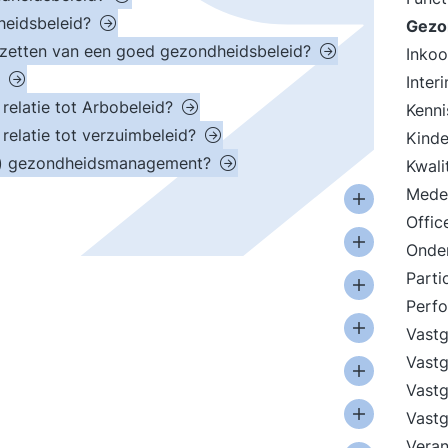
dheidsbeleid?
Gezo
opzetten van een goed gezondheidsbeleid?
Inko
?
Inte
relatie tot Arbobeleid?
Kenn
relatie tot verzuimbeleid?
Kind
aal) gezondheidsmanagement?
Kwal
Mede
Offi
Onde
Parti
Perf
Vast
Vast
Vast
Vastg
Vera