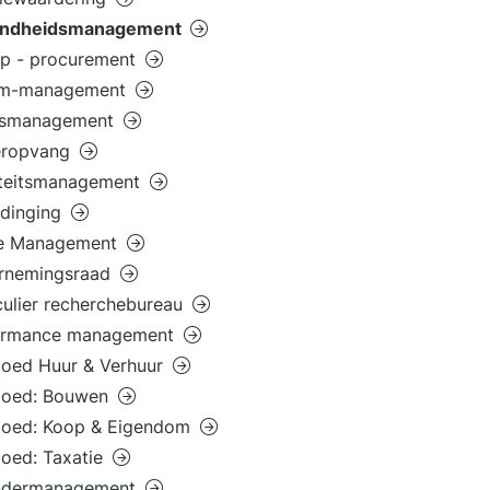
ndheidsmanagement
op - procurement
rim-management
ismanagement
eropvang
iteitsmanagement
dinging
ce Management
rnemingsraad
culier recherchebureau
ormance management
goed Huur & Verhuur
goed: Bouwen
goed: Koop & Eigendom
oed: Taxatie
ndermanagement