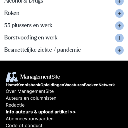
Alcohol & Drugs
Roken
55 plussers en werk
Borstvoeding en werk
Besmettelijke ziekte / pandemie
Home
Kennisbank
Opleidingen
Vacatures
Boeken
Netwerk
Over ManagementSite
Auteurs en columnisten
Redactie
Info auteurs & upload artikel >>
Abonneevoorwaarden
Code of conduct