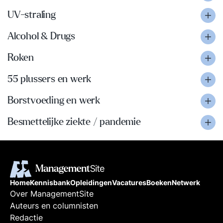
UV-straling
Alcohol & Drugs
Roken
55 plussers en werk
Borstvoeding en werk
Besmettelijke ziekte / pandemie
Home
Kennisbank
Opleidingen
Vacatures
Boeken
Netwerk
Over ManagementSite
Auteurs en columnisten
Redactie