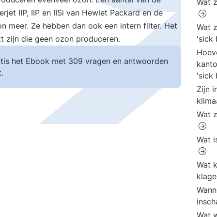
Wat z
rjet IIP, IIP en IISi van Hewlet Packard en de
 meer. Ze hebben dan ook een intern filter. Het
Wat z
t zijn die geen ozon produceren.
'sick
Hoev
tis het Ebook met 309 vragen en antwoorden
kant
.
'sick
Zijn 
klima
Wat z
Wat i
Wat 
klage
Wann
insch
Wat w