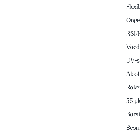
Flexi
Onge
RSI/
Voed
UV-s
Alco
Roke
55 p
Bors
Besme