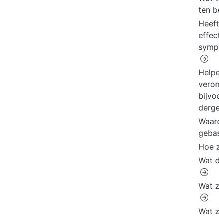
ten b
Heeft
effec
symp
Helpe
veron
bijvo
derge
Waaro
geba
Hoe z
Wat d
Wat z
Wat z