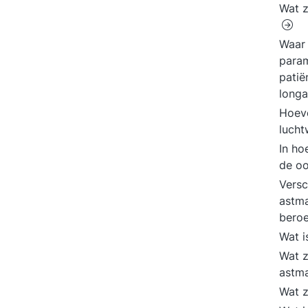
Wat z
Waar 
param
patië
long
Hoev
luch
In ho
de o
Versc
astm
bero
Wat 
Wat z
astm
Wat z