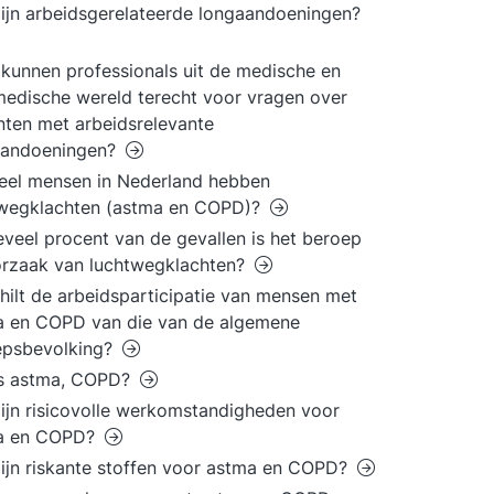
ijn arbeidsgerelateerde longaandoeningen?
kunnen professionals uit de medische en
edische wereld terecht voor vragen over
nten met arbeidsrelevante
aandoeningen?
eel mensen in Nederland hebben
twegklachten (astma en COPD)?
eveel procent van de gevallen is het beroep
orzaak van luchtwegklachten?
hilt de arbeidsparticipatie van mensen met
a en COPD van die van de algemene
epsbevolking?
is astma, COPD?
ijn risicovolle werkomstandigheden voor
a en COPD?
ijn riskante stoffen voor astma en COPD?