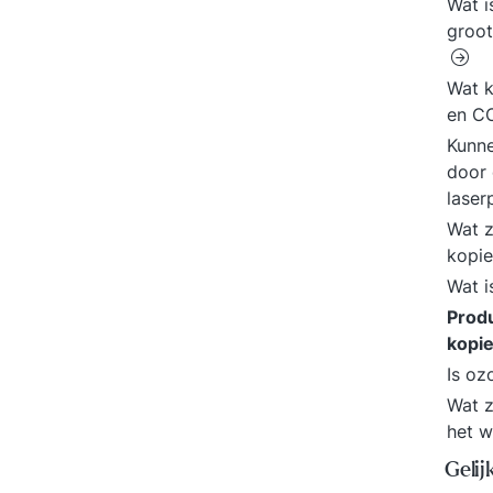
Wat 
groot
Wat 
en CO
Kunne
door 
laser
Wat z
kopie
Wat i
Produ
kopi
Is oz
Wat z
het 
Gelij