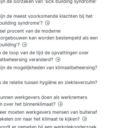
ijn de oorzaken van 'sick building syndrome'
ijn de meest voorkomende klachten bij het
 building syndrome'?
eel procent van de moderne
oorgebouwen kan worden bestempeld als een
 building'?
in de loop van de tijd de opvattingen over
atbeheersing veranderd?
ijn de mogelijkheden van klimaatbeheersing?
s de relatie tussen hygiëne en ziekteverzuim?
kunnen werkgevers doen als werknemers
n over het binnenklimaat?
eer moeten werkgevers mensen van buitenaf
akelen om naar het klimaat te kijken?
ordt er gemeten bij een werkplekonderzoek