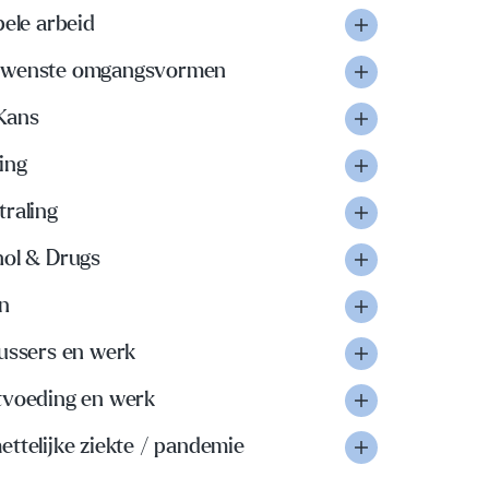
bele arbeid
wenste omgangsvormen
Kans
ing
traling
hol & Drugs
n
lussers en werk
tvoeding en werk
ttelijke ziekte / pandemie