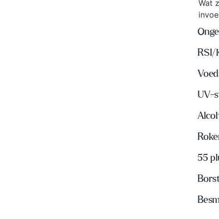
Wat z
invoe
Onge
RSI/
Voed
UV-s
Alco
Roke
55 p
Bors
Besme