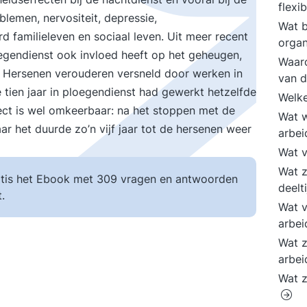
flexi
lemen, nervositeit, depressie,
Wat b
 familieleven en sociaal leven. Uit meer recent
organ
egendienst ook invloed heeft op het geheugen,
Waaro
. Hersenen verouderen versneld door werken in
van d
 tien jaar in ploegendienst had gewerkt hetzelfde
Welke
fect is wel omkeerbaar: na het stoppen met de
Wat w
ar het duurde zo’n vijf jaar tot de hersenen weer
arbe
Wat v
Wat z
tis het Ebook met 309 vragen en antwoorden
deelt
.
Wat v
arbei
Wat z
arbei
Wat z