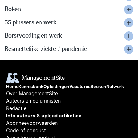
Roken
55 plussers en werk
Borstvoeding en werk
Besmettelijke ziekte / pandemie
Home
Kennisbank
Opleidingen
Vacatures
Boeken
Netwerk
Over ManagementSite
Auteurs en columnisten
Redactie
Info auteurs & upload artikel >>
Abonneevoorwaarden
Code of conduct
Adverteren / contact