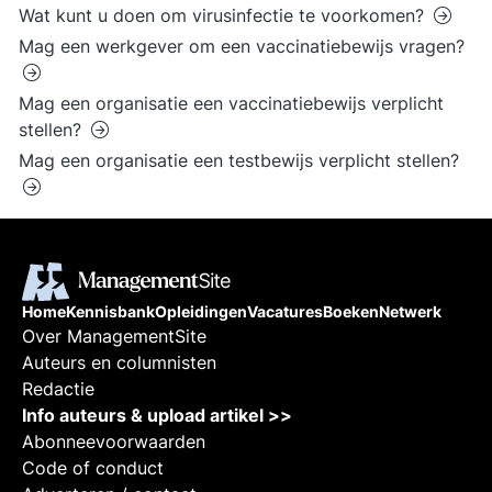
Wat kunt u doen om virusinfectie te voorkomen?
Mag een werkgever om een vaccinatiebewijs vragen?
Mag een organisatie een vaccinatiebewijs verplicht
stellen?
Mag een organisatie een testbewijs verplicht stellen?
Home
Kennisbank
Opleidingen
Vacatures
Boeken
Netwerk
Over ManagementSite
Auteurs en columnisten
Redactie
Info auteurs & upload artikel >>
Abonneevoorwaarden
Code of conduct