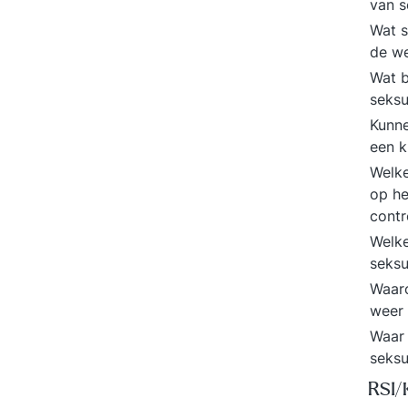
van s
Wat s
de w
Wat b
seksu
Kunne
een k
Welke
op he
contr
Welke
seksu
Waaro
weer
Waar 
seksu
RSI/