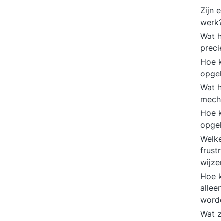
Zijn 
werk
Wat h
preci
Hoe k
opge
Wat 
mecha
Hoe 
opge
Welke
frust
wijz
Hoe k
allee
word
Wat z