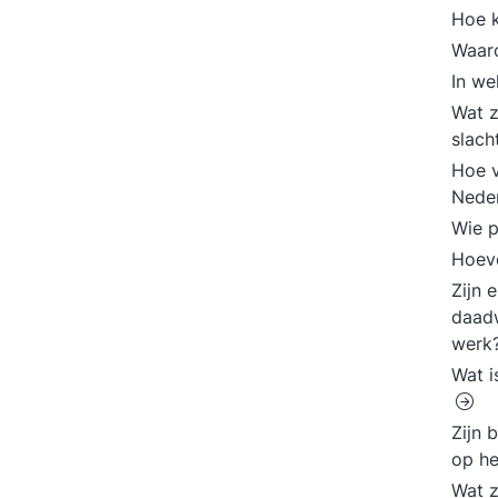
Hoe 
Waar
In we
Wat z
slach
Hoe v
Nede
Wie p
Hoeve
Zijn 
daadw
werk
Wat i
Zijn 
op h
Wat z