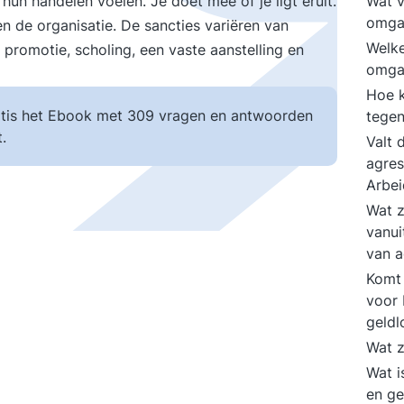
 hun handelen voelen. Je doet mee of je ligt eruit.
Wat 
omga
 de organisatie. De sancties variëren van
Welke
 promotie, scholing, een vaste aanstelling en
omga
Hoe 
tis het Ebook met 309 vragen en antwoorden
tege
.
Valt 
agres
Arbe
Wat z
vanui
van a
Komt 
voor 
geld
Wat z
Wat i
en g