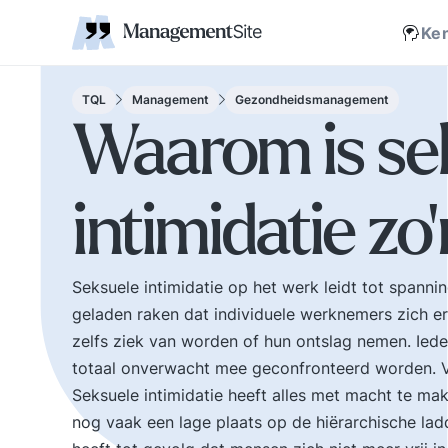
Coaching
Interne 
Financieel management
IT en Business
verantwoordelijkheid
businessmodel.
kleine letters ervoor en er is contact. Zijn webs
jonge leiding geven
Managem
Corporate communicatie
Ethiek, integriteit, moreel kompas
Kritische
Scholing
Non-prof
Disruptie
Kennism
samenwe
Ke
en bestuurlijke wijsheid.
Zelforganisatie 'klein
Ook de belangrijke
binnen groot'. De
bestuurlijke valkuilen
transitie naar een
TQL
Management
Gezondheidsmanagement
zoals: verhuftering,
zelfsturende
Waarom is se
bestuurlijke drukte,
organisatie. Distributi
organisatierot en het
van zeggenschap en
spel om poen en
verantwoordelijkheid
intimidatie zo
prestige. Tips en
naar het laagste nive
ideeen voor goed
in een organisatie wa
bestuur.
een vakkundig besluit
genomen kan worden
Seksuele intimidatie op het werk leidt tot spann
geladen raken dat individuele werknemers zich er
zelfs ziek van worden of hun ontslag nemen. Ied
totaal onverwacht mee geconfronteerd worden. 
Seksuele intimidatie heeft alles met macht te m
nog vaak een lage plaats op de hiërarchische ladd