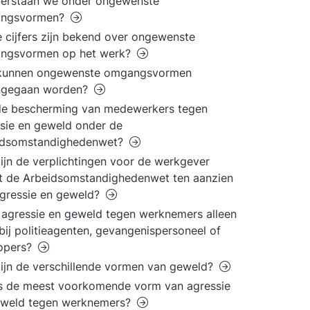
verstaan we onder ongewenste
ngsvormen?
 cijfers zijn bekend over ongewenste
ngsvormen op het werk?
kunnen ongewenste omgangsvormen
ngegaan worden?
de bescherming van medewerkers tegen
sie en geweld onder de
idsomstandighedenwet?
ijn de verplichtingen voor de werkgever
t de Arbeidsomstandighedenwet ten aanzien
gressie en geweld?
agressie en geweld tegen werknemers alleen
bij politieagenten, gevangenispersoneel of
lopers?
ijn de verschillende vormen van geweld?
s de meest voorkomende vorm van agressie
eweld tegen werknemers?