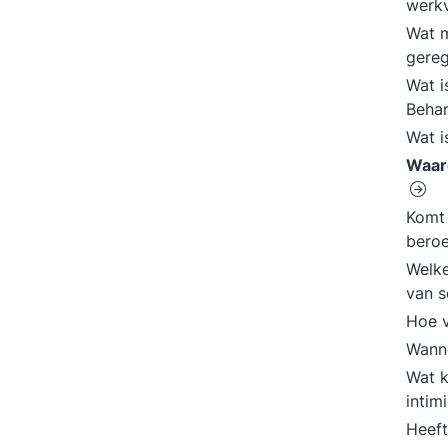
werk
Wat m
gere
Wat i
Behan
Wat i
Waaro
Komt 
beroe
Welke
van s
Hoe v
Wanne
Wat 
intim
Heeft