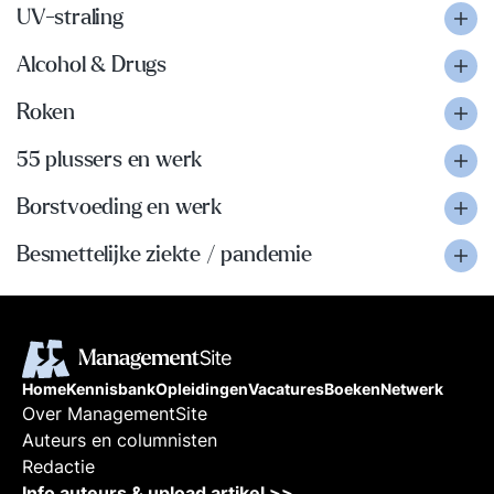
UV-straling
Alcohol & Drugs
Roken
55 plussers en werk
Borstvoeding en werk
Besmettelijke ziekte / pandemie
Home
Kennisbank
Opleidingen
Vacatures
Boeken
Netwerk
Over ManagementSite
Auteurs en columnisten
Redactie
Info auteurs & upload artikel >>