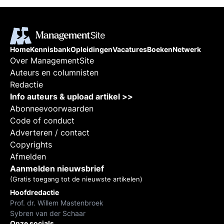
Home
Kennisbank
Opleidingen
Vacatures
Boeken
Netwerk
Over ManagementSite
Auteurs en columnisten
Redactie
Info auteurs & upload artikel >>
Abonneevoorwaarden
Code of conduct
Adverteren / contact
Copyrights
Afmelden
Aanmelden nieuwsbrief
(Gratis toegang tot de nieuwste artikelen)
Hoofdredactie
Prof. dr. Willem Mastenbroek
Sybren van der Schaar
Onze socials