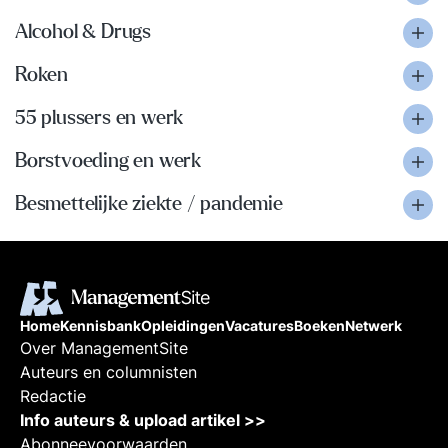
Alcohol & Drugs
Roken
55 plussers en werk
Borstvoeding en werk
Besmettelijke ziekte / pandemie
Home
Kennisbank
Opleidingen
Vacatures
Boeken
Netwerk
Over ManagementSite
Auteurs en columnisten
Redactie
Info auteurs & upload artikel >>
Abonneevoorwaarden