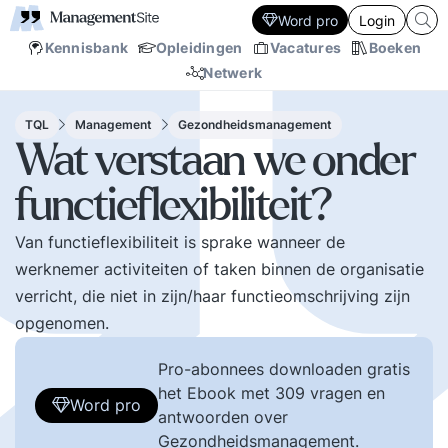
Word pro
Login
Kennisbank
Opleidingen
Vacatures
Boeken
Netwerk
TQL
Management
Gezondheidsmanagement
Wat verstaan we onder
functieflexibiliteit?
Van functieflexibiliteit is sprake wanneer de
werknemer activiteiten of taken binnen de organisatie
verricht, die niet in zijn/haar functieomschrijving zijn
opgenomen.
Pro-abonnees downloaden gratis
het Ebook met 309 vragen en
Word pro
antwoorden over
Gezondheidsmanagement.