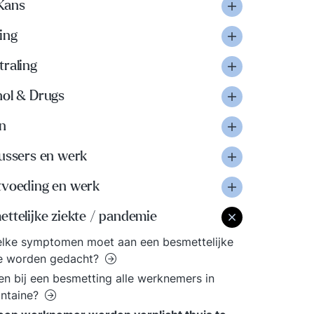
Kans
ing
traling
hol & Drugs
n
lussers en werk
tvoeding en werk
ttelijke ziekte / pandemie
elke symptomen moet aan een besmettelijke
te worden gedacht?
n bij een besmetting alle werknemers in
antaine?