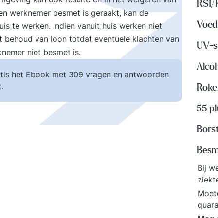
RSI/
een werknemer besmet is geraakt, kan de
Voed
s te werken. Indien vanuit huis werken niet
t behoud van loon totdat eventuele klachten van
UV-s
knemer niet besmet is.
Alco
tis het Ebook met 309 vragen en antwoorden
.
Roke
55 p
Bors
Besme
Bij w
ziek
Moete
quar