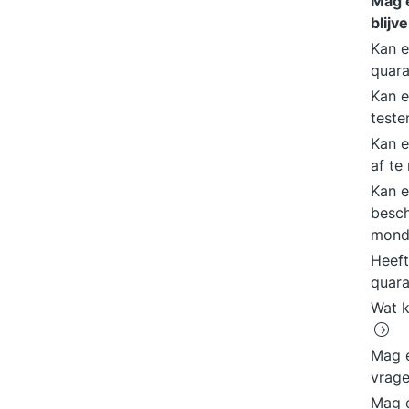
Mag 
blijv
Kan e
quara
Kan e
teste
Kan e
af t
Kan 
besch
mond
Heeft
quar
Wat k
Mag e
vrag
Mag e