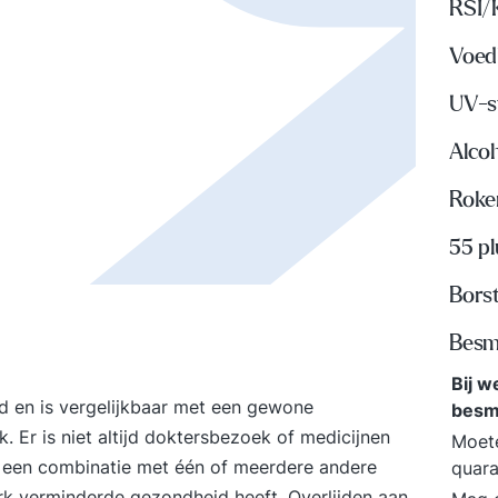
RSI/
Voed
UV-s
Alco
Roke
55 p
Bors
Besme
Bij 
ld en is vergelijkbaar met een gewone
besm
 Er is niet altijd doktersbezoek of medicijnen
Moete
an een combinatie met één of meerdere andere
quar
k verminderde gezondheid heeft. Overlijden aan