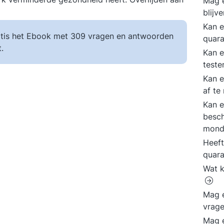
Mag e
blijv
Kan e
tis het Ebook met 309 vragen en antwoorden
quara
.
Kan e
teste
Kan e
af t
Kan 
besch
mond
Heeft
quar
Wat k
Mag e
vrag
Mag e