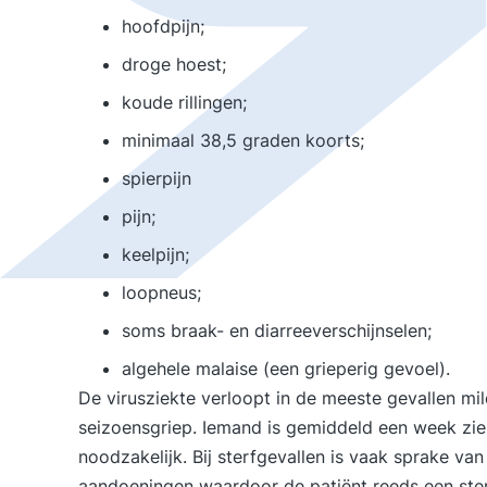
hoofdpijn;
droge hoest;
koude rillingen;
minimaal 38,5 graden koorts;
spierpijn
pijn;
keelpijn;
loopneus;
soms braak- en diarreeverschijnselen;
algehele malaise (een grieperig gevoel).
De virusziekte verloopt in de meeste gevallen mi
seizoensgriep. Iemand is gemiddeld een week ziek.
noodzakelijk. Bij sterfgevallen is vaak sprake v
aandoeningen waardoor de patiënt reeds een ster