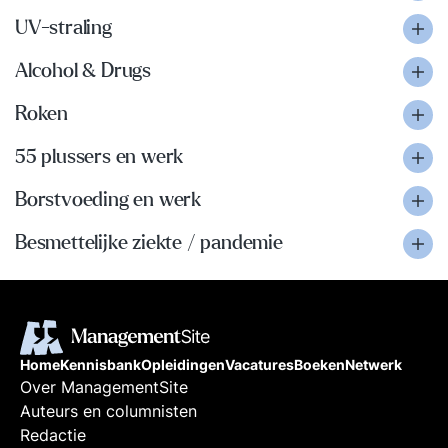
UV-straling
Alcohol & Drugs
Roken
55 plussers en werk
Borstvoeding en werk
Besmettelijke ziekte / pandemie
Home
Kennisbank
Opleidingen
Vacatures
Boeken
Netwerk
Over ManagementSite
Auteurs en columnisten
Redactie